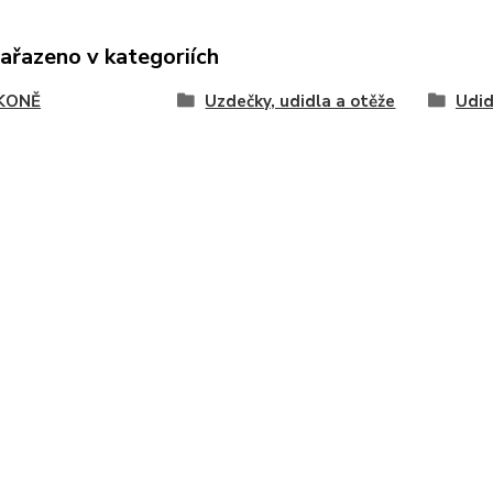
zařazeno v kategoriích
KONĚ
Uzdečky, udidla a otěže
Udid