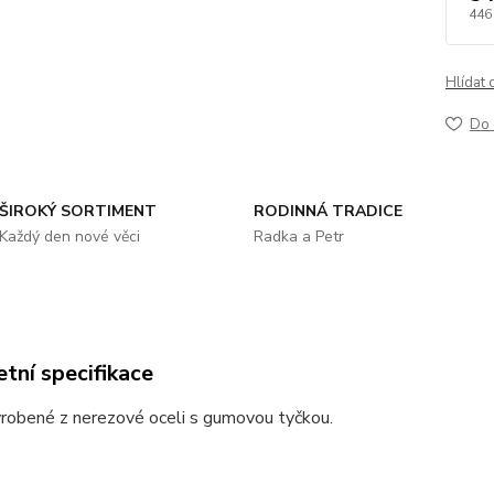
446
Hlídat 
Do 
ŠIROKÝ SORTIMENT
RODINNÁ TRADICE
Každý den nové věci
Radka a Petr
tní specifikace
yrobené z nerezové oceli s gumovou tyčkou.