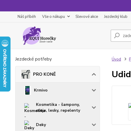
Náš příběh
Vše o nákupu
Slevové akce
Jezdecký klub
Jezdecké potřeby
Úvod
Udid
PRO KONĚ
Krmivo
Kosmetika - šampony,
oleje, lesky, repelenty
Deky