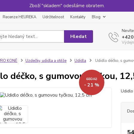
Zboží "skladem" odesíláme obratem.
Recenze HEUREKA
Udržitelnost
Kontakty
Blog
Nevíte
Hledat
+420
Výdejn
PRO KONĚ
Uzdečky, udidla a otěže
Udidla
Udidlo déčko, s gumov
lo déčko, s gumovou tyčkou, 12
680 Kč
- 21 %
Udidlo
Dos
54