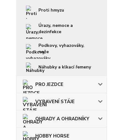
Proti hmyzu
Úrazy, nemoce a
dezinfekce
Podkovy, vyhazováky,
nože
Náhubky a klkací řemeny
PRO JEZDCE
VYBAVENÍ STÁJE
OHRADY A OHRADNÍKY
HOBBY HORSE