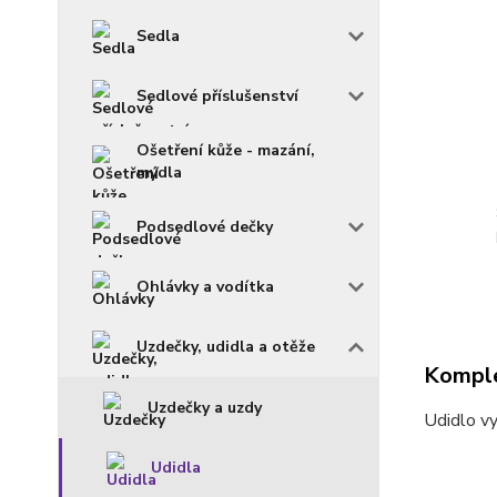
Sedla
Sedlové příslušenství
Ošetření kůže - mazání,
mýdla
Podsedlové dečky
Ohlávky a vodítka
Uzdečky, udidla a otěže
Komple
Uzdečky a uzdy
Udidlo v
Udidla