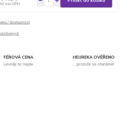
Přidat do košíku
 Kč
bez DPH
cenu / dostupnost
oblíbených
FÉROVÁ CENA
HEUREKA OVĚŘENO
Levněji to nejde
... protože se staráme!