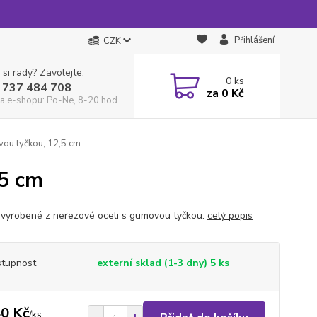
Přihlášení
CZK
 si rady? Zavolejte.
0
ks
 737 484 708
za
0 Kč
a e-shopu: Po-Ne, 8-20 hod.
ou tyčkou, 12,5 cm
,5 cm
 vyrobené z nerezové oceli s gumovou tyčkou.
celý popis
tupnost
externí sklad (1-3 dny) 5 ks
0 Kč
/
ks