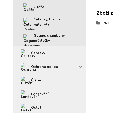
Otěže
Zboží 
Čelenky, lícnice,
PRO 
nátylníky
Gogue, chambony,
průvlečky
Čabraky
Ochrana nohou
Čištění
Lonžování
Ostatní