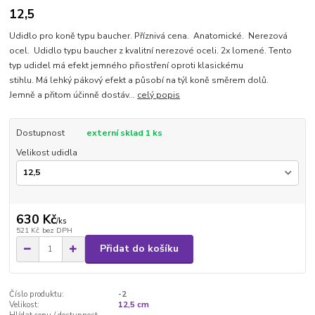
12,5
Udidlo pro koně typu baucher. Příznivá cena. Anatomické. Nerezová
ocel. Udidlo typu baucher z kvalitní nerezové oceli. 2x lomené. Tento
typ udidel má efekt jemného přiostření oproti klasickému
stihlu. Má lehký pákový efekt a působí na týl koně směrem dolů.
Jemně a přitom účinně dostáv...
celý popis
Dostupnost
externí sklad 1 ks
Velikost udidla
630 Kč
/
ks
521 Kč
bez DPH
Přidat do košíku
Číslo produktu:
-2
Velikost:
12,5 cm