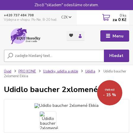
Zboží "skladem" odesíláme obratem.
0
ks
+420 737 484 708
CZK
za
0 Kč
Výdejna e-shopu: Po-Ne, 8-20 hod.
Menu
Hledat
Úvod
PRO KONĚ
Uzdečky, udidla a otěže
Udidla
Udidlo baucher
2xlomené Ekkia
Udidlo baucher 2xlomené Ekkia
745 Kč
- 15 %