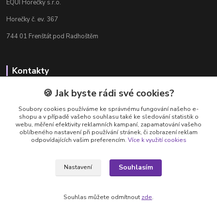
EQUI Horečky s.r.o.
Horečky č. ev. 367
744 01 Frenštát pod Radhoštěm
Kontakty
Radka Chamrádová
🍪 Jak byste rádi své cookies?
+420 737 484 708
Soubory cookies používáme ke správnému fungování našeho e-
Výdejna e-shopu: Po-Ne, 8-20 hod.
shopu a v případě vašeho souhlasu také ke sledování statistik o
webu, měření efektivity reklamních kampaní, zapamatování vašeho
info@equi-horecky.cz
oblíbeného nastavení při používání stránek, či zobrazení reklam
odpovídajících vašim preferencím.
Více k využití cookies
Souhlasím
Nastavení
Provozovatel: EQUI Horečky s.r.o., IČ 196 32 827, Horečky č.ev. 367, 744 01
Frenštát pod Radhoštěm, C 93460 vedená u Krajského soudu v Ostravě
Souhlas můžete odmítnout
zde
.
Vytvořeno na
Eshop-rychle.cz