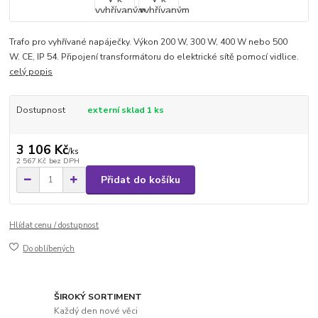
Trafo pro vyhřívané napáječky. Výkon 200 W, 300 W, 400 W nebo 500
W. CE, IP 54. Připojení transformátoru do elektrické sítě pomocí vidlice.
celý popis
Dostupnost
externí sklad 1 ks
3 106 Kč
/
ks
2 567 Kč
bez DPH
Přidat do košíku
Hlídat cenu / dostupnost
Do oblíbených
ŠIROKÝ SORTIMENT
Každý den nové věci