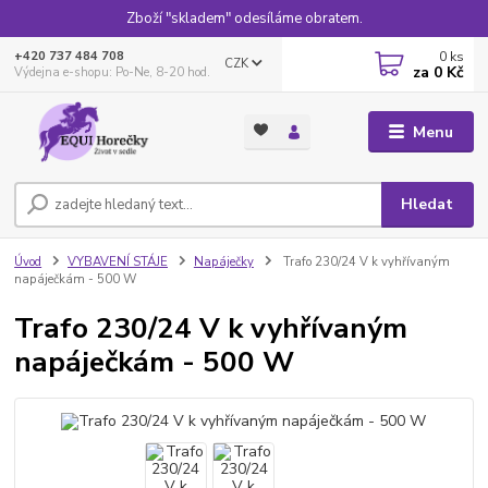
Zboží "skladem" odesíláme obratem.
0
ks
+420 737 484 708
CZK
za
0 Kč
Výdejna e-shopu: Po-Ne, 8-20 hod.
Menu
Hledat
Úvod
VYBAVENÍ STÁJE
Napáječky
Trafo 230/24 V k vyhřívaným
napáječkám - 500 W
Trafo 230/24 V k vyhřívaným
napáječkám - 500 W