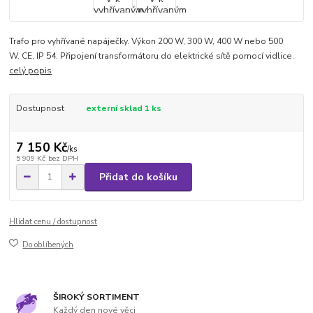
Trafo pro vyhřívané napáječky. Výkon 200 W, 300 W, 400 W nebo 500
W. CE, IP 54. Připojení transformátoru do elektrické sítě pomocí vidlice.
celý popis
Dostupnost
externí sklad 1 ks
7 150 Kč
/
ks
5 909 Kč
bez DPH
Přidat do košíku
Hlídat cenu / dostupnost
Do oblíbených
ŠIROKÝ SORTIMENT
Každý den nové věci