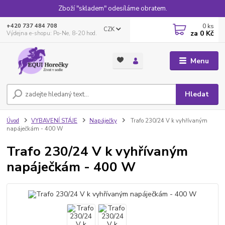
Zboží "skladem" odesíláme obratem.
0
ks
+420 737 484 708
CZK
za
0 Kč
Výdejna e-shopu: Po-Ne, 8-20 hod.
Menu
Hledat
Úvod
VYBAVENÍ STÁJE
Napáječky
Trafo 230/24 V k vyhřívaným
napáječkám - 400 W
Trafo 230/24 V k vyhřívaným
napáječkám - 400 W