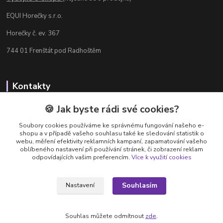
EQUI Horečky s.r.o.
Horečky č. ev. 367
744 01 Frenštát pod Radhoštěm
Kontakty
Radka Chamrádová
🍪 Jak byste rádi své cookies?
+420 737 484 708
Soubory cookies používáme ke správnému fungování našeho e-
Výdejna e-shopu: Po-Ne, 8-20 hod.
shopu a v případě vašeho souhlasu také ke sledování statistik o
webu, měření efektivity reklamních kampaní, zapamatování vašeho
info@equi-horecky.cz
oblíbeného nastavení při používání stránek, či zobrazení reklam
odpovídajících vašim preferencím.
Více k využití cookies
Souhlasím
Nastavení
Provozovatel: EQUI Horečky s.r.o., IČ 196 32 827, Horečky č.ev. 367, 744 01
Frenštát pod Radhoštěm, C 93460 vedená u Krajského soudu v Ostravě
Souhlas můžete odmítnout
zde
.