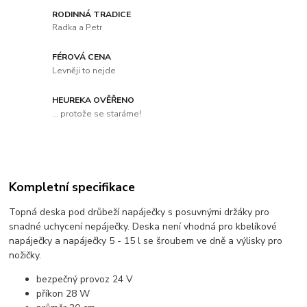
RODINNÁ TRADICE
Radka a Petr
FÉROVÁ CENA
Levněji to nejde
HEUREKA OVĚŘENO
... protože se staráme!
Kompletní specifikace
Topná deska pod drůbeží napáječky s posuvnými držáky pro
snadné uchycení nepáječky. Deska není vhodná pro kbelíkové
napáječky a napáječky 5 - 15 l se šroubem ve dně a výlisky pro
nožičky.
bezpečný provoz 24 V
příkon 28 W