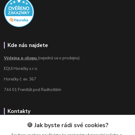
Kde nás najdete
Výdejna e-shopu
(nejedná se o prodejnu)
EQUI Horečky s.r.o.
Horečky č. ev. 367
744 01 Frenštát pod Radhoštěm
Kontakty
Radka Chamrádová
🍪 Jak byste rádi své cookies?
+420 737 484 708