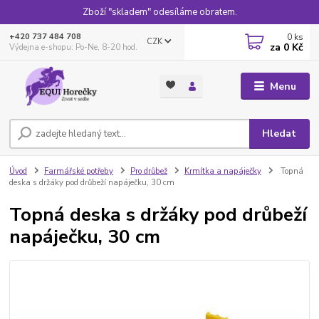
Zboží "skladem" odesíláme obratem.
0
ks
+420 737 484 708
CZK
za
0 Kč
Výdejna e-shopu: Po-Ne, 8-20 hod.
Menu
Hledat
Úvod
Farmářské potřeby
Pro drůbež
Krmítka a napáječky
Topná
deska s držáky pod drůbeží napáječku, 30 cm
Topná deska s držáky pod drůbeží
napáječku, 30 cm