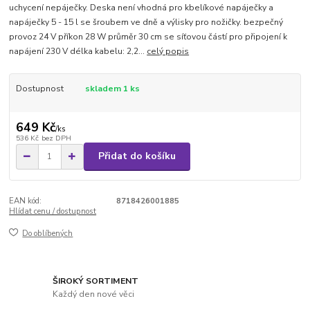
uchycení nepáječky. Deska není vhodná pro kbelíkové napáječky a
napáječky 5 - 15 l se šroubem ve dně a výlisky pro nožičky. bezpečný
provoz 24 V příkon 28 W průměr 30 cm se síťovou částí pro připojení k
napájení 230 V délka kabelu: 2,2...
celý popis
Dostupnost
skladem 1 ks
649 Kč
/
ks
536 Kč
bez DPH
Přidat do košíku
EAN kód:
8718426001885
Hlídat cenu / dostupnost
Do oblíbených
ŠIROKÝ SORTIMENT
Každý den nové věci