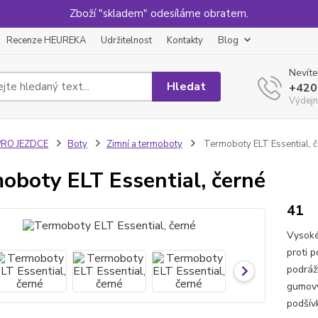
Zboží "skladem" odesíláme obratem.
Recenze HEUREKA
Udržitelnost
Kontakty
Blog
Nevíte
Hledat
+420
Výdejn
PRO JEZDCE
Boty
Zimní a termoboty
Termoboty ELT Essential, č
oboty ELT Essential, černé
41
Vysoké
proti 
podráž
gumový
podšívk