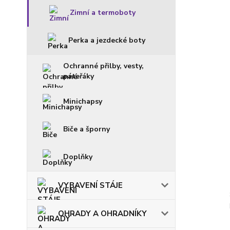
Zimní a termoboty
Perka a jezdecké boty
Ochranné přilby, vesty,
páteřáky
Minichapsy
Biče a šporny
Doplňky
VYBAVENÍ STÁJE
OHRADY A OHRADNÍKY