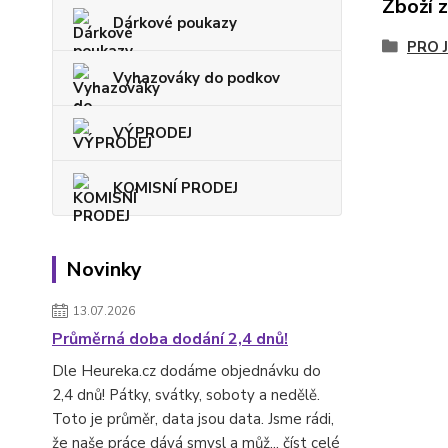
Zboží 
Dárkové poukazy
PRO 
Vyhazováky do podkov
VÝPRODEJ
KOMISNÍ PRODEJ
Novinky
13.07.2026
Průměrná doba dodání 2,4 dnů!
Dle Heureka.cz dodáme objednávku do
2,4 dnů! Pátky, svátky, soboty a nedělě.
Toto je průměr, data jsou data. Jsme rádi,
že naše práce dává smysl a můž...
číst celé