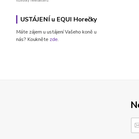
rozesílky newsletteru.
USTÁJENÍ u EQUI Horečky
Máte zájem u ustájení Vašeho koně u
nás? Koukněte
zde
.
N