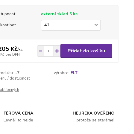
tupnost
externí sklad 5 ks
ikost bot
205 Kč
/
ks
Přidat do košíku
 Kč
bez DPH
roduktu:
-7
výrobce:
ELT
cenu / dostupnost
oblíbených
FÉROVÁ CENA
HEUREKA OVĚŘENO
Levněji to nejde
... protože se staráme!