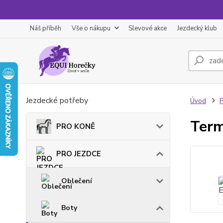
Náš příběh
Vše o nákupu
Slevové akce
Jezdecký klub
Jezdecké potřeby
Úvod
Term
PRO KONĚ
PRO JEZDCE
Oblečení
Boty