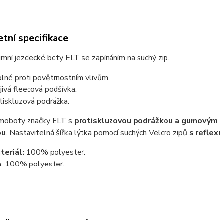
tní specifikace
mní jezdecké boty ELT se zapínáním na suchý zip.
lné proti povětrnostním vlivům.
jivá fleecová podšívka.
tiskluzová podrážka.
rmoboty značky ELT s
protiskluzovou podrážkou a gumovým
ou
. Nastavitelná šířka lýtka pomocí suchých Velcro zipů
s reflex
teriál:
100% polyester.
a
: 100% polyester.