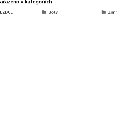
zařazeno v kategoriích
JEZDCE
Boty
Zimn