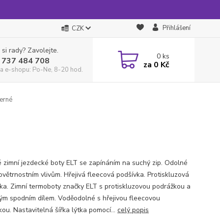
Přihlášení
CZK
 si rady? Zavolejte.
0
ks
 737 484 708
za
0 Kč
a e-shopu: Po-Ne, 8-20 hod.
erné
 zimní jezdecké boty ELT se zapínáním na suchý zip. Odolné
povětrnostním vlivům. Hřejivá fleecová podšívka. Protiskluzová
ka. Zimní termoboty značky ELT s protiskluzovou podrážkou a
m spodním dílem. Voděodolné s hřejivou fleecovou
ou. Nastavitelná šířka lýtka pomocí...
celý popis