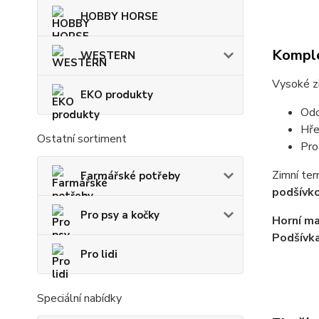
HOBBY HORSE
Komple
WESTERN
Vysoké zi
EKO produkty
Odo
Hře
Ostatní sortiment
Pro
Zimní te
Farmářské potřeby
podšívk
Pro psy a kočky
Horní ma
Podšívk
Pro lidi
Speciální nabídky