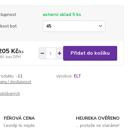
tupnost
externí sklad 5 ks
ikost bot
205 Kč
/
ks
Přidat do košíku
 Kč
bez DPH
roduktu:
-11
výrobce:
ELT
cenu / dostupnost
oblíbených
FÉROVÁ CENA
HEUREKA OVĚŘENO
Levněji to nejde
... protože se staráme!