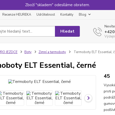
Zboží "skladem" odesíláme obratem.
Recenze HEUREKA
Udržitelnost
Kontakty
Blog
Nevíte
Hledat
+420
Výdejn
PRO JEZDCE
Boty
Zimní a termoboty
Termoboty ELT Essential, č
oboty ELT Essential, černé
45
Vysoké
proti 
podráž
gumový
podšívk