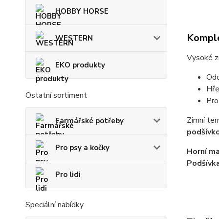
HOBBY HORSE
Komple
WESTERN
Vysoké zi
EKO produkty
Odo
Hře
Ostatní sortiment
Pro
Zimní te
Farmářské potřeby
podšívk
Pro psy a kočky
Horní ma
Podšívk
Pro lidi
Speciální nabídky