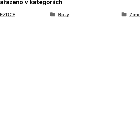
zařazeno v kategoriích
JEZDCE
Boty
Zimn