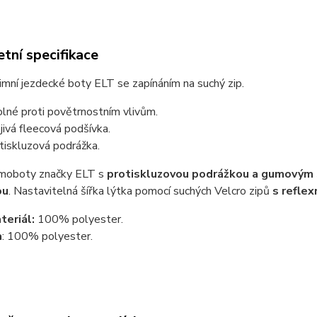
tní specifikace
mní jezdecké boty ELT se zapínáním na suchý zip.
lné proti povětrnostním vlivům.
jivá fleecová podšívka.
tiskluzová podrážka.
rmoboty značky ELT s
protiskluzovou podrážkou a gumovým
ou
. Nastavitelná šířka lýtka pomocí suchých Velcro zipů
s reflex
teriál:
100% polyester.
a
: 100% polyester.