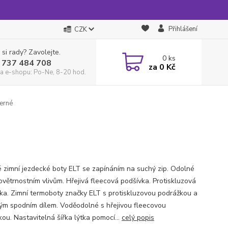
Přihlášení
CZK
 si rady? Zavolejte.
0
ks
 737 484 708
za
0 Kč
a e-shopu: Po-Ne, 8-20 hod.
erné
 zimní jezdecké boty ELT se zapínáním na suchý zip. Odolné
povětrnostním vlivům. Hřejivá fleecová podšívka. Protiskluzová
ka. Zimní termoboty značky ELT s protiskluzovou podrážkou a
m spodním dílem. Voděodolné s hřejivou fleecovou
ou. Nastavitelná šířka lýtka pomocí...
celý popis