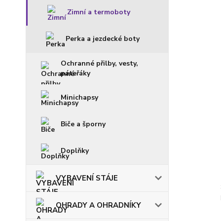
Zimní a termoboty
Perka a jezdecké boty
Ochranné přilby, vesty,
páteřáky
Minichapsy
Biče a šporny
Doplňky
VYBAVENÍ STÁJE
OHRADY A OHRADNÍKY