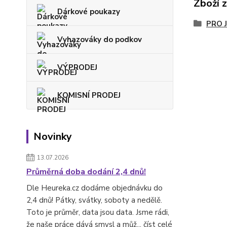
Zboží 
Dárkové poukazy
PRO 
Vyhazováky do podkov
VÝPRODEJ
KOMISNÍ PRODEJ
Novinky
13.07.2026
Průměrná doba dodání 2,4 dnů!
Dle Heureka.cz dodáme objednávku do
2,4 dnů! Pátky, svátky, soboty a nedělě.
Toto je průměr, data jsou data. Jsme rádi,
že naše práce dává smysl a můž...
číst celé