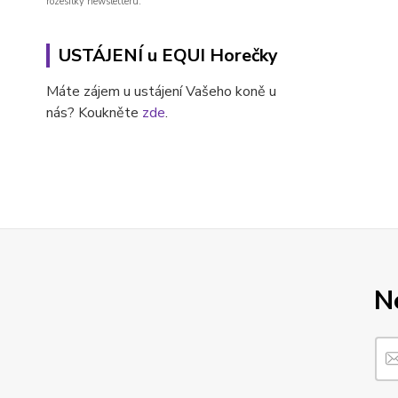
rozesílky newsletteru.
USTÁJENÍ u EQUI Horečky
Máte zájem u ustájení Vašeho koně u
nás? Koukněte
zde
.
N