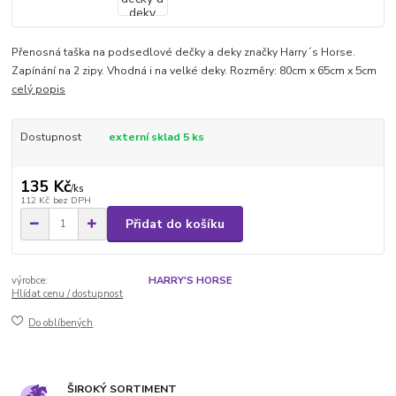
Přenosná taška na podsedlové dečky a deky značky Harry´s Horse.
Zapínání na 2 zipy. Vhodná i na velké deky. Rozměry: 80cm x 65cm x 5cm
celý popis
Dostupnost
externí sklad 5 ks
135 Kč
/
ks
112 Kč
bez DPH
Přidat do košíku
výrobce:
HARRY'S HORSE
Hlídat cenu / dostupnost
Do oblíbených
ŠIROKÝ SORTIMENT