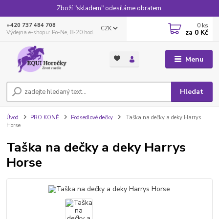
Zboží "skladem" odesíláme obratem.
0
ks
+420 737 484 708
CZK
za
0 Kč
Výdejna e-shopu: Po-Ne, 8-20 hod.
Menu
Hledat
Úvod
PRO KONĚ
Podsedlové dečky
Taška na dečky a deky Harrys
Horse
Taška na dečky a deky Harrys
Horse