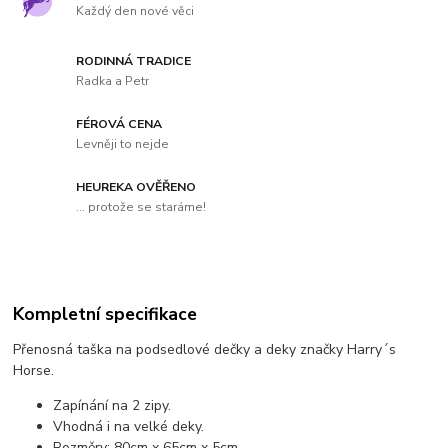
Každý den nové věci
RODINNÁ TRADICE
Radka a Petr
FÉROVÁ CENA
Levněji to nejde
HEUREKA OVĚŘENO
... protože se staráme!
Kompletní specifikace
Přenosná taška na podsedlové dečky a deky značky Harry´s
Horse.
Zapínání na 2 zipy.
Vhodná i na velké deky.
Rozměry: 80cm x 65cm x 5cm