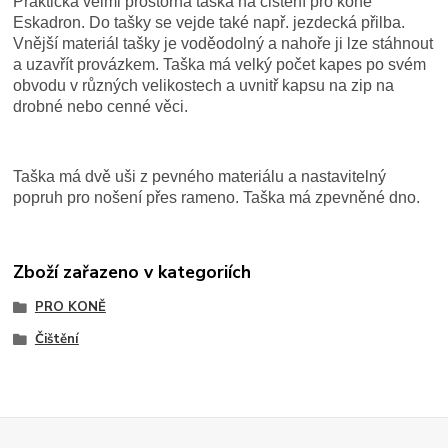
Praktická velmi prostorná taška na čištění pro koně
Eskadron. Do tašky se vejde také např. jezdecká přilba.
Vnější materiál tašky je voděodolný a nahoře ji lze stáhnout
a uzavřít provázkem. Taška má velký počet kapes po svém
obvodu v různých velikostech a uvnitř kapsu na zip na
drobné nebo cenné věci.
Taška má dvě uši z pevného materiálu a nastavitelný
popruh pro nošení přes rameno. Taška má zpevněné dno.
Zboží zařazeno v kategoriích
PRO KONĚ
Čištění