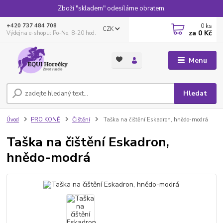
Zboží "skladem" odesíláme obratem.
0
ks
+420 737 484 708
CZK
za
0 Kč
Výdejna e-shopu: Po-Ne, 8-20 hod.
Menu
Hledat
Úvod
PRO KONĚ
Čištění
Taška na čištění Eskadron, hnědo-modrá
Taška na čištění Eskadron,
hnědo-modrá