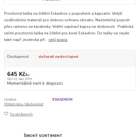
Prostorná taška na čištění Eskadron s popruhem a kapsami. Vnější
voděodolný materiál pro dobrou ochranu obsahu. Nastvitelný popruh
přes rameno na karabinky. Vnitřní zapínací kapsa na drobnosti. Praktická
velmi prostorná taška na čištění pro koně Eskadron. Do tašky se vejde
také např. jezdecká při...
celý popis
Dostupnost
dočasně nedostupné
645 Kč
/
ks
533 Kč
bez DPH
Momentálně není k dispozici
výrobce:
ESKADRON
Hlídat cenu / dostupnost
Do oblíbených
ŠIROKÝ SORTIMENT