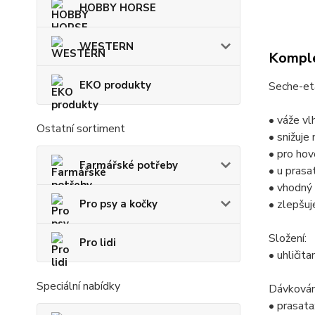
HOBBY HORSE
WESTERN
Komple
EKO produkty
Seche-eta
• váže vl
Ostatní sortiment
• snižuje
• pro hov
Farmářské potřeby
• u prasa
• vhodný 
Pro psy a kočky
• zlepšuj
Složení:
Pro lidi
• uhličit
Speciální nabídky
Dávkován
• prasat