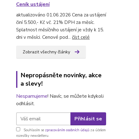
Ceník ustájení
aktualizováno 01.06.2026 Cena za ustájení
činí 5.500,- Kč vč. 21% DPH za měsíc.
Splatnost měsíčního ustájení je vždy k 15.
dni v měsíci. Cenové pod...
číst celé
Zobrazit všechny články
Nepropásněte novinky, akce
a slevy!
Nespamujeme
! Navíc, se můžete kdykoli
odhlásit.
Přihlásit se
Souhlasím se
zpracováním osobních údajů
za účelem
rozesílky newsletteru.