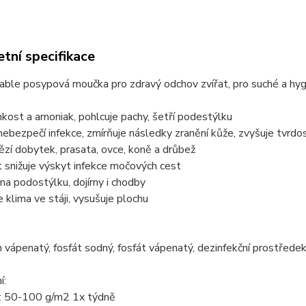
tní specifikace
ble posypová moučka pro zdravý odchov zvířat, pro suché a hyg
hkost a amoniak, pohlcuje pachy, šetří podestýlku
 nebezpečí infekce, zmírňuje následky zranění kůže, zvyšuje tvrd
ězí dobytek, prasata, ovce, koně a drůbež
t snižuje výskyt infekce močových cest
na podostýlku, dojírny i chodby
e klima ve stáji, vysušuje plochu
an vápenatý, fosfát sodný, fosfát vápenatý, dezinfekční prostředek
í:
a: 50-100 g/m2 1x týdně