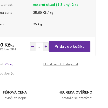
tupnost
externí sklad (1-3 dny) 2 ks
ná cena
25,60 Kč / kg
ení
25 kg
0 Kč
/
ks
Přidat do košíku
 Kč
bez DPH
st:
25 kg
Hlídat cenu / dostupnost
oblíbených
FÉROVÁ CENA
HEUREKA OVĚŘENO
Levněji to nejde
... protože se staráme!