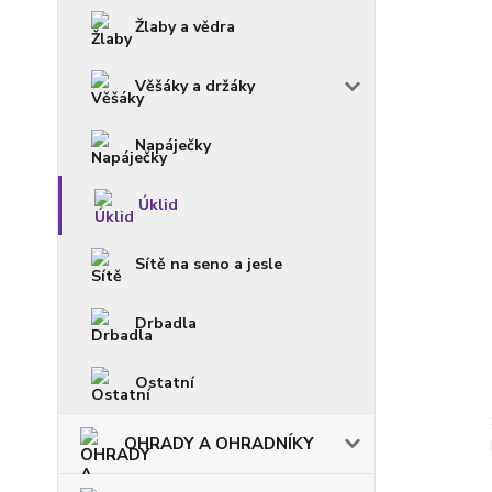
Žlaby a vědra
Věšáky a držáky
Napáječky
Úklid
Sítě na seno a jesle
Drbadla
Ostatní
OHRADY A OHRADNÍKY