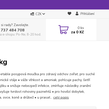
Přihlášení
CZK
 si rady? Zavolejte.
0
ks
 737 484 708
za
0 Kč
a e-shopu: Po-Ne, 8-20 hod.
 kg
etable posypová moučka pro zdravý odchov zvířat, pro suché
nické stáje • váže vlhkost a amoniak, pohlcuje pachy, šetří
ýlku • snižuje nebezpečí infekce, zmírňuje následky zranění
zvyšuje tvrdost rohoviny paznehtů • pro hovězí dobytek,
, ovce, koně a drůbež • u prasat...
celý popis