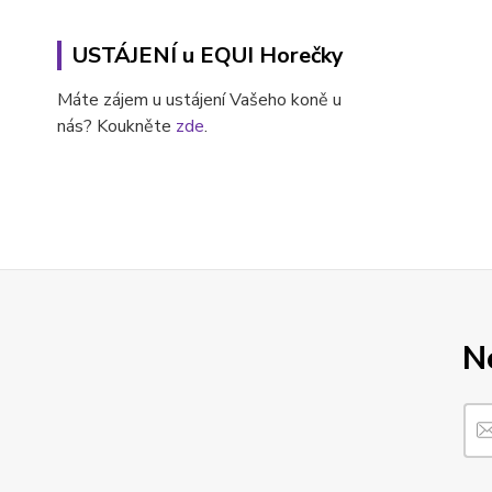
USTÁJENÍ u EQUI Horečky
Máte zájem u ustájení Vašeho koně u
nás? Koukněte
zde
.
N