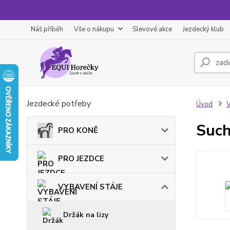
Náš příběh
Vše o nákupu
Slevové akce
Jezdecký klub
Jezdecké potřeby
Úvod
Such
PRO KONĚ
PRO JEZDCE
VYBAVENÍ STÁJE
Držák na lizy