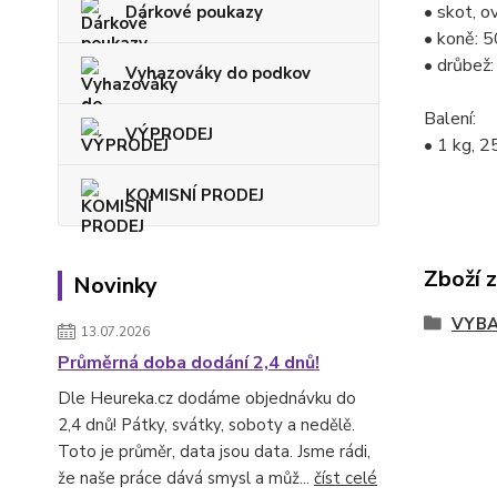
• skot, o
Dárkové poukazy
• koně: 
• drůbež:
Vyhazováky do podkov
Balení:
VÝPRODEJ
• 1 kg, 2
KOMISNÍ PRODEJ
Zboží 
Novinky
VYBA
13.07.2026
Průměrná doba dodání 2,4 dnů!
Dle Heureka.cz dodáme objednávku do
2,4 dnů! Pátky, svátky, soboty a nedělě.
Toto je průměr, data jsou data. Jsme rádi,
že naše práce dává smysl a můž...
číst celé