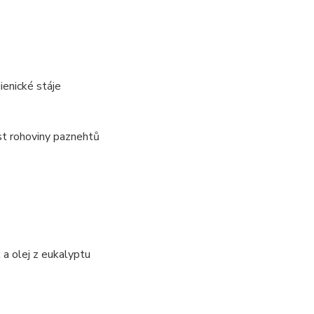
ienické stáje
ost rohoviny paznehtů
 a olej z eukalyptu