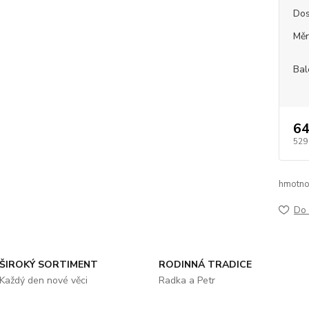
Dos
Měr
Bal
64
529
hmotno
Do 
ŠIROKÝ SORTIMENT
RODINNÁ TRADICE
Každý den nové věci
Radka a Petr