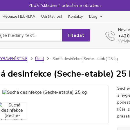
Zboží "skladem" odesíláme obratem.
Recenze HEUREKA
Udržitelnost
Kontakty
Blog
Nevíte
Hledat
+420
Výdejn
VYBAVENÍ STÁJE
Úklid
Suchá desinfekce (Seche-etable) 25 kg
á desinfekce (Seche-etable) 25
Seche-
a hygie
podest
kůže, 
prasata