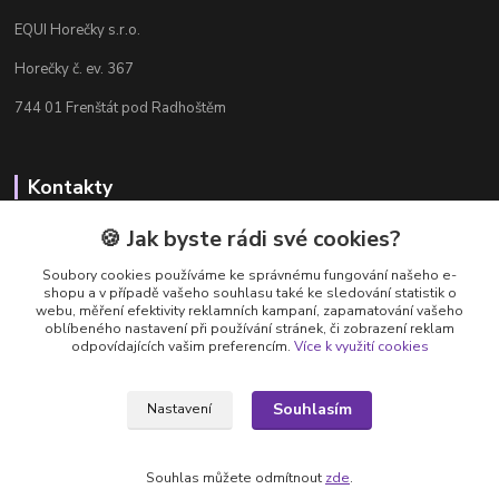
EQUI Horečky s.r.o.
Horečky č. ev. 367
744 01 Frenštát pod Radhoštěm
Kontakty
Radka Chamrádová
🍪 Jak byste rádi své cookies?
+420 737 484 708
Soubory cookies používáme ke správnému fungování našeho e-
Výdejna e-shopu: Po-Ne, 8-20 hod.
shopu a v případě vašeho souhlasu také ke sledování statistik o
webu, měření efektivity reklamních kampaní, zapamatování vašeho
info@equi-horecky.cz
oblíbeného nastavení při používání stránek, či zobrazení reklam
odpovídajících vašim preferencím.
Více k využití cookies
Souhlasím
Nastavení
Provozovatel: EQUI Horečky s.r.o., IČ 196 32 827, Horečky č.ev. 367, 744 01
Frenštát pod Radhoštěm, C 93460 vedená u Krajského soudu v Ostravě
Souhlas můžete odmítnout
zde
.
Vytvořeno na
Eshop-rychle.cz