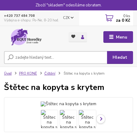
Zboží "skladem" odesíláme obratem.
0
ks
+420 737 484 708
CZK
za
0 Kč
Výdejna e-shopu: Po-Ne, 8-20 hod.
Menu
Hledat
Úvod
PRO KONĚ
Čištění
Štětec na kopyta s krytem
Štětec na kopyta s krytem