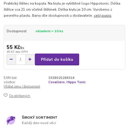
Praktický štětec na kopyta. Na krytu je vytištěné logo Hippotonic. Délka
štětce cca 21 cm včetně štětinek. Délka krytu je 10 cm. Vyrobeno z
pevného plastu. Barvy dle dostupnosti u dodavatele.
celý popis
Dostupnost
skladem > 10 ks
55 Kč
/
ks
45 Kč
bez DPH
Přidat do košíku
EAN kód:
3338025288316
výrobce:
Covalliero, Hippo Tonic
Hlídat cenu / dostupnost
Do oblíbených
ŠIROKÝ SORTIMENT
Každý den nové věci