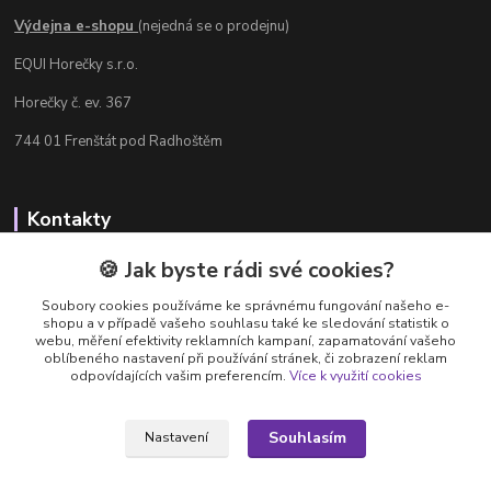
Výdejna e-shopu
(nejedná se o prodejnu)
EQUI Horečky s.r.o.
Horečky č. ev. 367
744 01 Frenštát pod Radhoštěm
Kontakty
Radka Chamrádová
🍪 Jak byste rádi své cookies?
+420 737 484 708
Soubory cookies používáme ke správnému fungování našeho e-
Výdejna e-shopu: Po-Ne, 8-20 hod.
shopu a v případě vašeho souhlasu také ke sledování statistik o
webu, měření efektivity reklamních kampaní, zapamatování vašeho
info@equi-horecky.cz
oblíbeného nastavení při používání stránek, či zobrazení reklam
odpovídajících vašim preferencím.
Více k využití cookies
Souhlasím
Nastavení
Provozovatel: EQUI Horečky s.r.o., IČ 196 32 827, Horečky č.ev. 367, 744 01