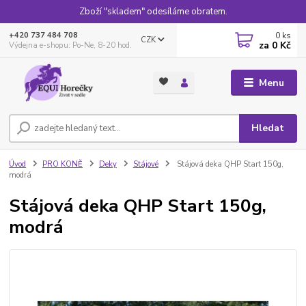
Zboží "skladem" odesíláme obratem.
0
ks
+420 737 484 708
CZK
za
0 Kč
Výdejna e-shopu: Po-Ne, 8-20 hod.
Menu
Hledat
Úvod
PRO KONĚ
Deky
Stájové
Stájová deka QHP Start 150g,
modrá
Stájová deka QHP Start 150g,
modrá