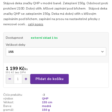
Stájová deka značky QHP v modré barvě. Zateplení 150g. Odolnost proti
protržení 210D. Dobrý střih, křížové zapínání pod břichem. Stájová deka
značky QHP se zateplením 150g. Deka má dobrý střih s křížovým
zapínáním pod břichem, zapínání na prsou na nastavitelné přezky z
nerezové oceli...
celý popis
Dostupnost
externí sklad 1 ks
Velikost deky
1 199 Kč
/
ks
991 Kč
bez DPH
Přidat do košíku
Číslo produktu:
-3
výrobce:
QHP
Velikost:
155 cm
Barva:
modrá
gramáž:
150 g