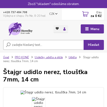
Zboží "skladem" odesíláme obratem.
0
ks
+420 737 484 708
CZK
za
0 Kč
Výdejna e-shopu: Po-Ne, 8-20 hod.
Menu
Hledat
Úvod
PRO KONĚ
Uzdečky, udidla a otěže
Udidla
Štajgr udidlo
nerez, tloušťka 7mm, 14 cm
Štajgr udidlo nerez, tloušťka
7mm, 14 cm