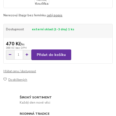
Nerezový štajgr bez řemínku
celý popis
Dostupnost
externí sklad (1-3 dny) 1 ks
470 Kč
/
ks
388 Kč
bez DPH
Přidat do košíku
Hlídat cenu / dostupnost
Do oblíbených
ŠIROKÝ SORTIMENT
Každý den nové věci
RODINNÁ TRADICE