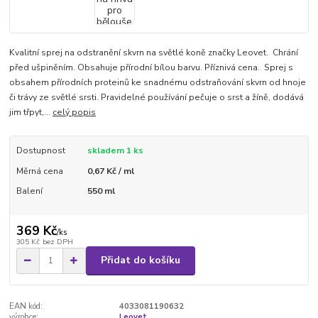
Kvalitní sprej na odstranění skvrn na světlé koně značky Leovet. Chrání
před ušpiněním. Obsahuje přírodní bílou barvu. Příznivá cena. Sprej s
obsahem přírodních proteinů ke snadnému odstraňování skvrn od hnoje
či trávy ze světlé srsti. Pravidelné používání pečuje o srst a žíně, dodává
jim třpyt,...
celý popis
Dostupnost
skladem 1 ks
Měrná cena
0,67 Kč / ml
Balení
550 ml
369 Kč
/
ks
305 Kč
bez DPH
Přidat do košíku
EAN kód:
4033081190632
výrobce:
Leovet