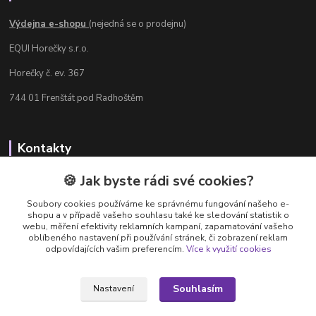
Výdejna e-shopu
(nejedná se o prodejnu)
EQUI Horečky s.r.o.
Horečky č. ev. 367
744 01 Frenštát pod Radhoštěm
Kontakty
Radka Chamrádová
🍪 Jak byste rádi své cookies?
+420 737 484 708
Soubory cookies používáme ke správnému fungování našeho e-
Výdejna e-shopu: Po-Ne, 8-20 hod.
shopu a v případě vašeho souhlasu také ke sledování statistik o
webu, měření efektivity reklamních kampaní, zapamatování vašeho
info@equi-horecky.cz
oblíbeného nastavení při používání stránek, či zobrazení reklam
odpovídajících vašim preferencím.
Více k využití cookies
Souhlasím
Nastavení
Provozovatel: EQUI Horečky s.r.o., IČ 196 32 827, Horečky č.ev. 367, 744 01