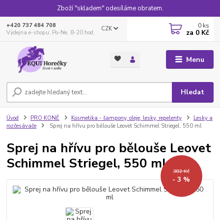
Zboží "skladem" odesíláme obratem.
0
ks
+420 737 484 708
CZK
za
0 Kč
Výdejna e-shopu: Po-Ne, 8-20 hod.
Menu
Hledat
Úvod
PRO KONĚ
Kosmetika - šampony, oleje, lesky, repelenty
Lesky a
rozčesávače
Sprej na hřívu pro bělouše Leovet Schimmel Striegel, 550 ml
Sprej na hřívu pro bělouše Leovet
Schimmel Striegel, 550 ml
382 Kč
- 3 %