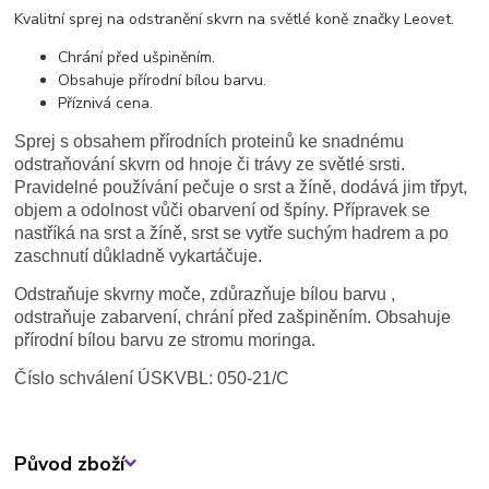
Kvalitní sprej na odstranění skvrn na světlé koně značky Leovet.
Chrání před ušpiněním.
Obsahuje přírodní bílou barvu.
Příznivá cena.
Sprej s obsahem přírodních proteinů ke snadnému
odstraňování skvrn od hnoje či trávy ze světlé srsti.
Pravidelné používání pečuje o srst a žíně, dodává jim třpyt,
objem a odolnost vůči obarvení od špíny. Přípravek se
nastříká na srst a žíně, srst se vytře suchým hadrem a po
zaschnutí důkladně vykartáčuje.
Odstraňuje skvrny moče, zdůrazňuje bílou barvu ,
odstraňuje zabarvení, chrání před zašpiněním. Obsahuje
přírodní bílou barvu ze stromu moringa.
Číslo schválení ÚSKVBL: 050-21/C
Původ zboží