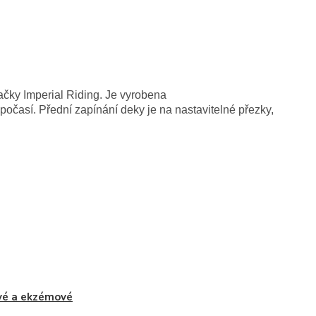
čky Imperial Riding. Je vyrobena
počasí. Přední zapínání deky je na nastavitelné přezky,
vé a ekzémové