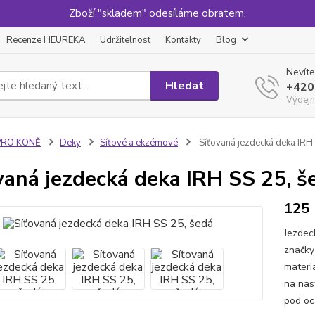
Zboží "skladem" odesíláme obratem.
Recenze HEUREKA
Udržitelnost
Kontakty
Blog
Nevíte
Hledat
+420
Výdejn
PRO KONĚ
Deky
Síťové a ekzémové
Síťovaná jezdecká deka IRH
vaná jezdecká deka IRH SS 25, š
125
Jezdec
značky
materiá
na nas
pod oc