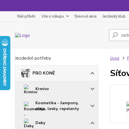
Náš příběh
Vše o nákupu
Slevové akce
Jezdecký klub
Jezdecké potřeby
Úvod
Síťo
PRO KONĚ
Krmivo
Kosmetika - šampony,
oleje, lesky, repelenty
Deky