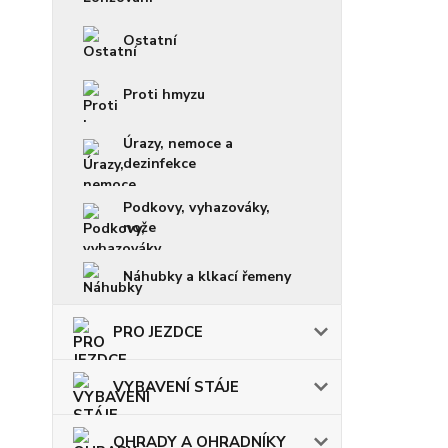
Ostatní
Proti hmyzu
Úrazy, nemoce a
dezinfekce
Podkovy, vyhazováky,
nože
Náhubky a klkací řemeny
PRO JEZDCE
VYBAVENÍ STÁJE
OHRADY A OHRADNÍKY