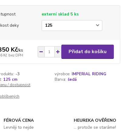
tupnost
externí sklad 5 ks
ikost deky
350 Kč
/
ks
Přidat do košíku
16 Kč
bez DPH
roduktu:
-3
výrobce:
IMPERIAL RIDING
t:
125 cm
Barva:
šedá
cenu / dostupnost
oblíbených
FÉROVÁ CENA
HEUREKA OVĚŘENO
Levněji to nejde
... protože se staráme!