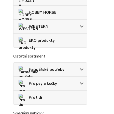
HOBBY HORSE
WESTERN
EKO produkty
Ostatní sortiment
Farmářské potřeby
Pro psy a kočky
Pro lidi
Speciální nabídky