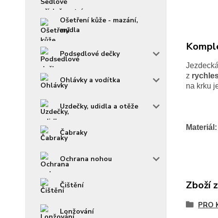
Ošetření kůže - mazání,
mýdla
Komple
Podsedlové dečky
Jezdecká
z
rychle
Ohlávky a vodítka
na krku j
Uzdečky, udidla a otěže
Materiál:
Čabraky
Ochrana nohou
Zboží 
Čištění
PRO 
Lonžování