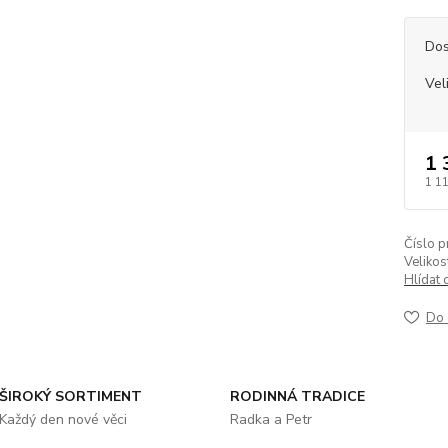
Dos
Vel
1 
1 1
Číslo p
Velikos
Hlídat 
Do 
ŠIROKÝ SORTIMENT
RODINNÁ TRADICE
Každý den nové věci
Radka a Petr