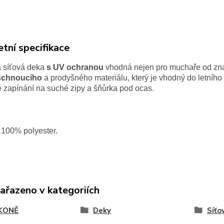
tní specifikace
 síťová deka
s UV ochranou
vhodná nejen pro muchaře od zna
schnoucího
a prodyšného materiálu, který je vhodný do letního 
e zapínání na suché zipy a šňůrka pod ocas.
100% polyester.
zařazeno v kategoriích
KONĚ
Deky
Síťo