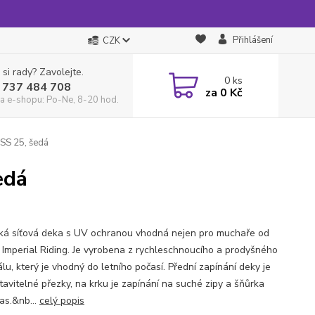
Přihlášení
CZK
 si rady? Zavolejte.
0
ks
 737 484 708
za
0 Kč
a e-shopu: Po-Ne, 8-20 hod.
 SS 25, šedá
edá
ká síťová deka s UV ochranou vhodná nejen pro muchaře od
 Imperial Riding. Je vyrobena z rychleschnoucího a prodyšného
lu, který je vhodný do letního počasí. Přední zapínání deky je
tavitelné přezky, na krku je zapínání na suché zipy a šňůrka
as.&nb...
celý popis