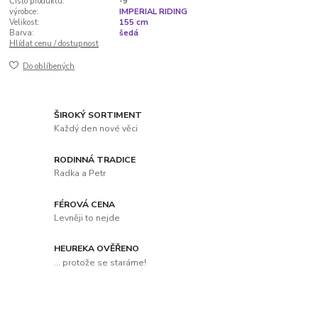
Číslo produktu:
-9
výrobce:
IMPERIAL RIDING
Velikost:
155 cm
Barva:
šedá
Hlídat cenu / dostupnost
Do oblíbených
ŠIROKÝ SORTIMENT
Každý den nové věci
RODINNÁ TRADICE
Radka a Petr
FÉROVÁ CENA
Levněji to nejde
HEUREKA OVĚŘENO
... protože se staráme!