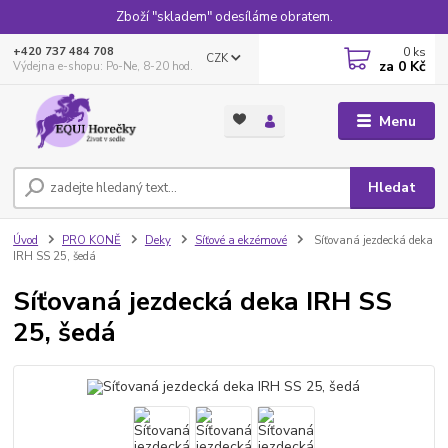
Zboží "skladem" odesíláme obratem.
0
ks
+420 737 484 708
CZK
za
0 Kč
Výdejna e-shopu: Po-Ne, 8-20 hod.
Menu
Hledat
Úvod
PRO KONĚ
Deky
Síťové a ekzémové
Síťovaná jezdecká deka
IRH SS 25, šedá
Síťovaná jezdecká deka IRH SS
25, šedá