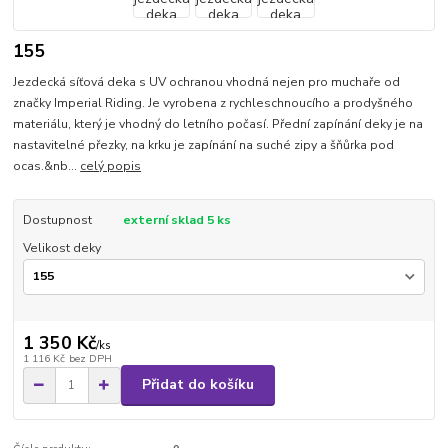
155
Jezdecká síťová deka s UV ochranou vhodná nejen pro muchaře od
značky Imperial Riding. Je vyrobena z rychleschnoucího a prodyšného
materiálu, který je vhodný do letního počasí. Přední zapínání deky je na
nastavitelné přezky, na krku je zapínání na suché zipy a šňůrka pod
ocas.&nb...
celý popis
Dostupnost
externí sklad 5 ks
Velikost deky
1 350 Kč
/
ks
1 116 Kč
bez DPH
Přidat do košíku