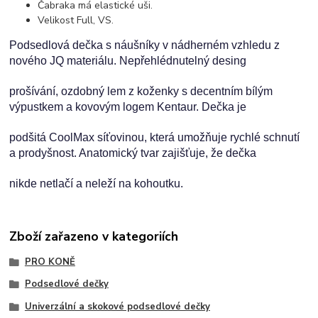
Čabraka má elastické uši.
Velikost Full, VS.
Podsedlová dečka s náušníky v nádherném vzhledu z
nového JQ materiálu. Nepřehlédnutelný desing
prošívání, ozdobný lem z koženky s decentním bílým
výpustkem a kovovým logem Kentaur. Dečka je
podšitá CoolMax síťovinou, která umožňuje rychlé schnutí
a prodyšnost. Anatomický tvar zajišťuje, že dečka
nikde netlačí a neleží na kohoutku.
Zboží zařazeno v kategoriích
PRO KONĚ
Podsedlové dečky
Univerzální a skokové podsedlové dečky