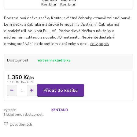
Podsedlová dečka značky Kentaur včetně čabraky v tmavě zelené barvě.
Lem dečky a čabraka má široké lemování s třpytkami. Čabraka má
elastické uši. Velikost Full, VS. Podsedlová dečka s náušníky v
nádherném vzhledu z nového JQ materiálu. Nepřehlédnutelný
desingprošívání, ozdobný lem z koženky s dec...
celý popis
Dostupnost
externí sklad 5 ks
1 350 Kč
/
ks
1 116 Kč
bez DPH
Přidat do košíku
výrobce:
KENTAUR
Hlídat cenu / dostupnost
Do oblíbených