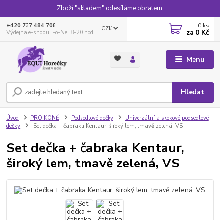
Zboží "skladem" odesíláme obratem.
0
ks
+420 737 484 708
CZK
za
0 Kč
Výdejna e-shopu: Po-Ne, 8-20 hod.
Menu
Hledat
Úvod
PRO KONĚ
Podsedlové dečky
Univerzální a skokové podsedlové
dečky
Set dečka + čabraka Kentaur, široký lem, tmavě zelená, VS
Set dečka + čabraka Kentaur,
široký lem, tmavě zelená, VS