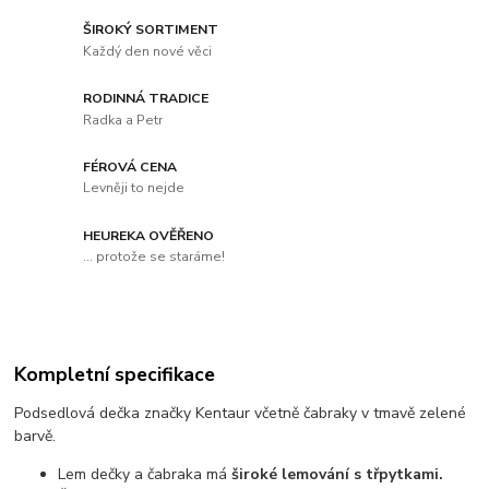
ŠIROKÝ SORTIMENT
Každý den nové věci
RODINNÁ TRADICE
Radka a Petr
FÉROVÁ CENA
Levněji to nejde
HEUREKA OVĚŘENO
... protože se staráme!
Kompletní specifikace
Podsedlová dečka značky Kentaur včetně čabraky v tmavě zelené
barvě.
Lem dečky a čabraka má
široké lemování s třpytkami.