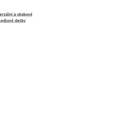
erzální a skokové
edlové dečky