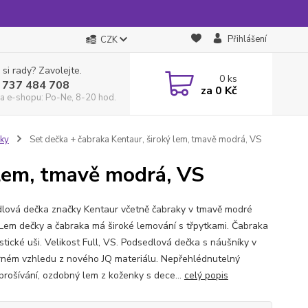
Přihlášení
CZK
 si rady? Zavolejte.
0
ks
 737 484 708
za
0 Kč
a e-shopu: Po-Ne, 8-20 hod.
čky
Set dečka + čabraka Kentaur, široký lem, tmavě modrá, VS
 lem, tmavě modrá, VS
lová dečka značky Kentaur včetně čabraky v tmavě modré
 Lem dečky a čabraka má široké lemování s třpytkami. Čabraka
stické uši. Velikost Full, VS. Podsedlová dečka s náušníky v
ném vzhledu z nového JQ materiálu. Nepřehlédnutelný
prošívání, ozdobný lem z koženky s dece...
celý popis