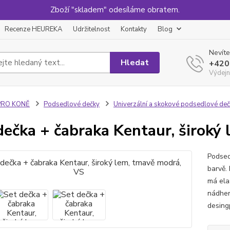
Zboží "skladem" odesíláme obratem.
Recenze HEUREKA
Udržitelnost
Kontakty
Blog
Nevíte
Hledat
+420
Výdejn
PRO KONĚ
Podsedlové dečky
Univerzální a skokové podsedlové de
dečka + čabraka Kentaur, široký
Podsed
barvě.
má ela
nádher
desing