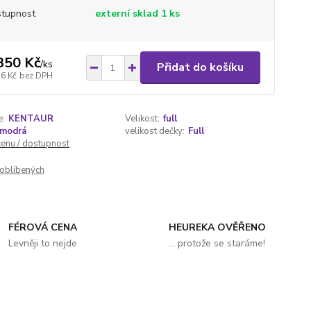
tupnost
externí sklad 1 ks
350 Kč
/
ks
Přidat do košíku
16 Kč
bez DPH
e:
KENTAUR
Velikost:
full
modrá
velikost dečky:
Full
cenu / dostupnost
oblíbených
FÉROVÁ CENA
HEUREKA OVĚŘENO
Levněji to nejde
... protože se staráme!