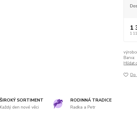
Dos
1 
1 1
výrobc
Barva:
Hlídat 
Do 
ŠIROKÝ SORTIMENT
RODINNÁ TRADICE
Každý den nové věci
Radka a Petr