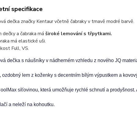
tní specifikace
vá dečka značky Kentaur včetně čabraky v tmavě modré barvě.
 dečky a čabraka má
široké lemování s třpytkami.
raka má elastické uši.
ikost Full, VS.
vá dečka s náušníky v nádherném vzhledu z nového JQ materiá
í, ozdobný lem z koženky s decentním bílým výpustkem a kovov
oolMax síťovinou, která umožňuje rychlé schnutí a prodyšnost. 
lačí a neleží na kohoutku.