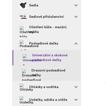
Sedla
Sedlové příslušenství
Ošetření kůže - mazání,
mýdla
Podsedlové dečky
Univerzální a skokové
podsedlové dečky
Drezurní podsedlové
dečky
Ohlávky a vodítka
Uzdečky, udidla a otěže