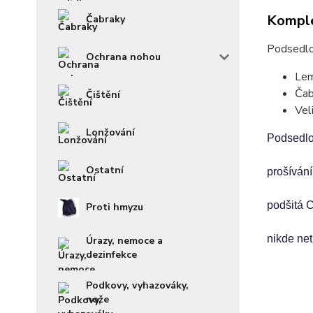
Komple
Čabraky
Podsedlo
Ochrana nohou
Lem
Čab
Čištění
Vel
Lonžování
Podsedlo
Ostatní
prošíván
podšitá C
Proti hmyzu
nikde net
Úrazy, nemoce a
dezinfekce
Podkovy, vyhazováky,
nože