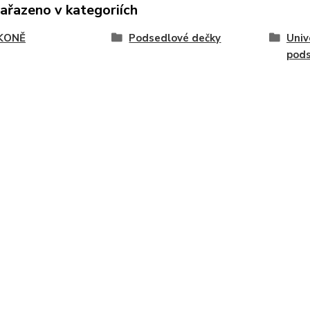
zařazeno v kategoriích
KONĚ
Podsedlové dečky
Univ
pods