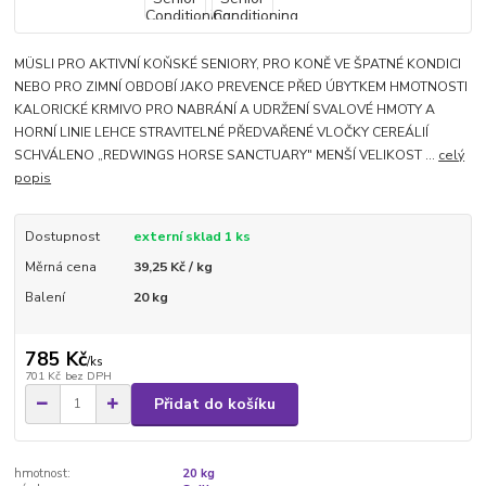
MÜSLI PRO AKTIVNÍ KOŇSKÉ SENIORY, PRO KONĚ VE ŠPATNÉ KONDICI
NEBO PRO ZIMNÍ OBDOBÍ JAKO PREVENCE PŘED ÚBYTKEM HMOTNOSTI
KALORICKÉ KRMIVO PRO NABRÁNÍ A UDRŽENÍ SVALOVÉ HMOTY A
HORNÍ LINIE LEHCE STRAVITELNÉ PŘEDVAŘENÉ VLOČKY CEREÁLIÍ
SCHVÁLENO „REDWINGS HORSE SANCTUARY" MENŠÍ VELIKOST ...
celý
popis
Dostupnost
externí sklad 1 ks
Měrná cena
39,25 Kč / kg
Balení
20 kg
785 Kč
/
ks
701 Kč
bez DPH
Přidat do košíku
hmotnost:
20 kg