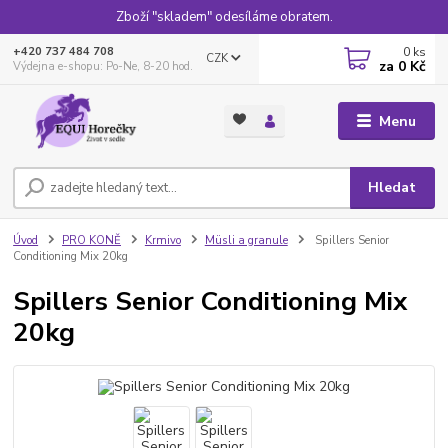
Zboží "skladem" odesíláme obratem.
0
ks
+420 737 484 708
CZK
za
0 Kč
Výdejna e-shopu: Po-Ne, 8-20 hod.
Menu
Hledat
Úvod
PRO KONĚ
Krmivo
Müsli a granule
Spillers Senior
Conditioning Mix 20kg
Spillers Senior Conditioning Mix
20kg