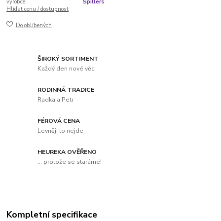
výrobce:
Spillers
Hlídat cenu / dostupnost
Do oblíbených
ŠIROKÝ SORTIMENT
Každý den nové věci
RODINNÁ TRADICE
Radka a Petr
FÉROVÁ CENA
Levněji to nejde
HEUREKA OVĚŘENO
... protože se staráme!
Kompletní specifikace