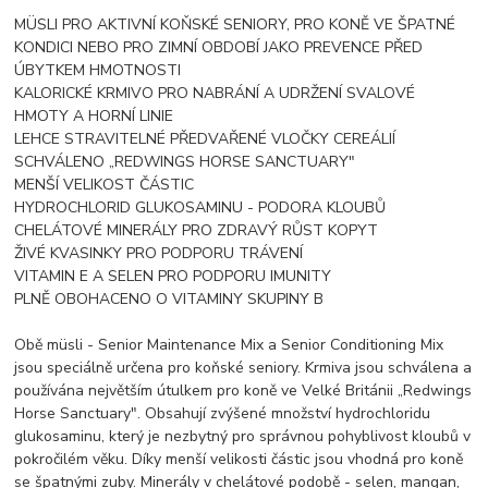
MÜSLI PRO AKTIVNÍ KOŇSKÉ SENIORY, PRO KONĚ VE ŠPATNÉ
KONDICI NEBO PRO ZIMNÍ OBDOBÍ JAKO PREVENCE PŘED
ÚBYTKEM HMOTNOSTI
KALORICKÉ KRMIVO PRO NABRÁNÍ A UDRŽENÍ SVALOVÉ
HMOTY A HORNÍ LINIE
LEHCE STRAVITELNÉ PŘEDVAŘENÉ VLOČKY CEREÁLIÍ
SCHVÁLENO „REDWINGS HORSE SANCTUARY"
MENŠÍ VELIKOST ČÁSTIC
HYDROCHLORID GLUKOSAMINU - PODORA KLOUBŮ
CHELÁTOVÉ MINERÁLY PRO ZDRAVÝ RŮST KOPYT
ŽIVÉ KVASINKY PRO PODPORU TRÁVENÍ
VITAMIN E A SELEN PRO PODPORU IMUNITY
PLNĚ OBOHACENO O VITAMINY SKUPINY B
Obě müsli - Senior Maintenance Mix a Senior Conditioning Mix
jsou speciálně určena pro koňské seniory. Krmiva jsou schválena a
používána největším útulkem pro koně ve Velké Británii „Redwings
Horse Sanctuary". Obsahují zvýšené množství hydrochloridu
glukosaminu, který je nezbytný pro správnou pohyblivost kloubů v
pokročilém věku. Díky menší velikosti částic jsou vhodná pro koně
se špatnými zuby. Minerály v chelátové podobě - selen, mangan,