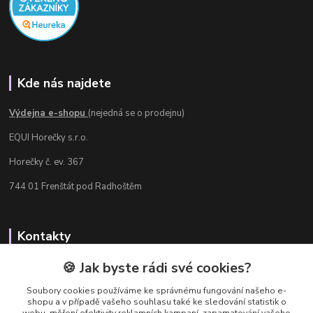
Kde nás najdete
Výdejna e-shopu
(nejedná se o prodejnu)
EQUI Horečky s.r.o.
Horečky č. ev. 367
744 01 Frenštát pod Radhoštěm
Kontakty
Radka Chamrádová
🍪 Jak byste rádi své cookies?
+420 737 484 708
Soubory cookies používáme ke správnému fungování našeho e-
Výdejna e-shopu: Po-Ne, 8-20 hod.
shopu a v případě vašeho souhlasu také ke sledování statistik o