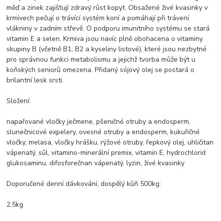
měď a zinek zajišťují zdravý růst kopyt. Obsažené živé kvasinky v
krmivech pečují o trávící systém koní a pomáhají při trávení
vlákniny v zadním střevě. O podporu imunitního systému se stará
vitamin E a selen. Krmiva jsou navíc plně obohacena o vitaminy
skupiny B (včetně B1, B2 a kyseliny listové), které jsou nezbytné
pro správnou funkci metabolismu a jejichž tvorba může být u
koňských seniorů omezena. Přidaný sójový olej se postará o
brilantní lesk srsti.
Složení:
napařované vločky ječmene, pšeničné otruby a endosperm,
slunečnicové expelery, ovesné otruby a endosperm, kukuřičné
vločky, melasa, vločky hrášku, rýžové otruby, řepkový olej, uhličitan
vápenatý, sůl, vitamino-minerální premix, vitamin E, hydrochlorid
glukosaminu, difosforečnan vápenatý, lyzin, živé kvasinky
Doporučené denní dávkování, dospělý kůň 500kg:
2,5kg