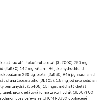
ako all-rac-alfa-tokoferol acetát (3a7000) 250 mg,
rid (3a890) 142 mg, vitamin B6 jako hydrochlorid-
nokobalamin 269 μg, biotin (3a880) 945 μg, niacinamid
 síranu železnatého (3b103), 1,5 mg jód jako jodičnan
atý pentahydrát (3b405) 15 mgm, měďnatý chelát
 zinek jako chelátová forma zinku, hydrát (3b607) 80
y Saccharomyces cerevisiae CNCM I-3399 obohacené