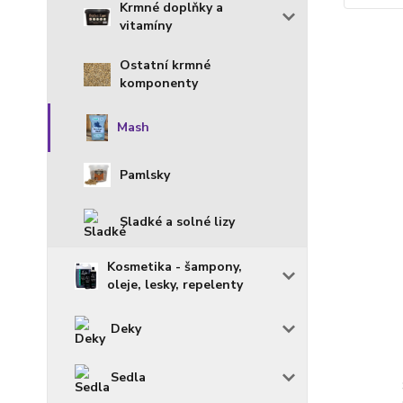
Krmné doplňky a
vitamíny
Ostatní krmné
komponenty
Mash
Pamlsky
Sladké a solné lizy
Kosmetika - šampony,
oleje, lesky, repelenty
Deky
Sedla