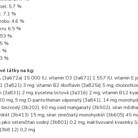
pel: 5,7 %
k: 7,1 %
robu: 4,6 %
kru: 6,5 %
0,93 %
,5 %
4 %
,3 %
é látky na kg:
 (3a672a) 15 000 IU, vitamin D3 (3a671) 1 557 IU, vitamin E j
1 (3a821) 3 mg, vitamin B2 riboflavin (3a825ii) 5 mg, cholinchlo
n (3a831) 2 mg, kyselina listová (3a316) 2 mg, vitamin B12 kya
20 mg, 9 mg D-pantothenan vápenatý (3a841), 14 mg monohydrát
, bezvodý (3b202), 60 mg oxid manganatý (3b502), síran měďn
ydrát (3b413) 15 mg, síran zinečnatý monohydrát (3b605) 45 mg,
n jako seleničitan sodný (3b801) 0,2 mg, inaktivované kvasink
(3b8.12) 0,2 mg