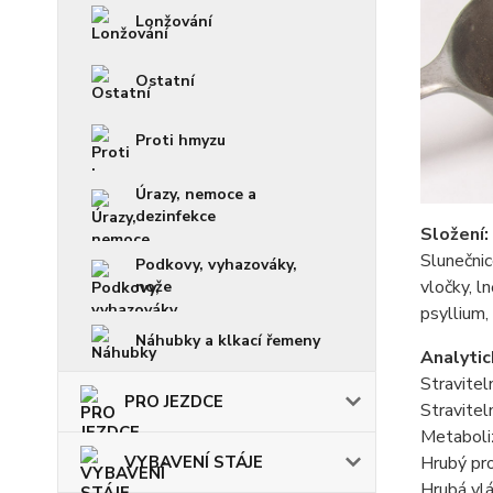
Lonžování
Ostatní
Proti hmyzu
Úrazy, nemoce a
dezinfekce
Složení:
Slunečnic
Podkovy, vyhazováky,
vločky, l
nože
psyllium,
Náhubky a klkací řemeny
Analytic
Stravitel
PRO JEZDCE
Stravitel
Metaboliz
Hrubý pr
VYBAVENÍ STÁJE
Hrubá vlá