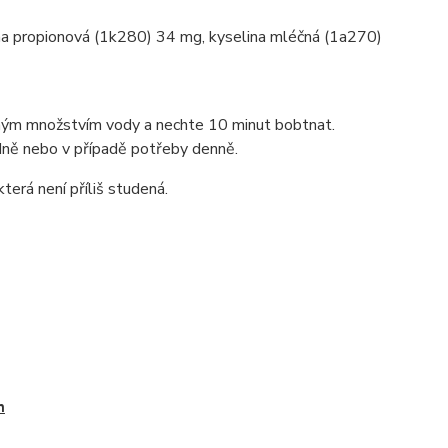
na propionová (1k280) 34 mg, kyselina mléčná (1a270)
ným množstvím vody a nechte 10 minut bobtnat.
dně nebo v případě potřeby denně.
terá není příliš studená.
h