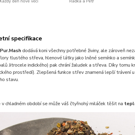
Každý den nové věci
Radka a Petr
tní specifikace
 Pur.Mash
dodává koni všechny potřebné živiny, ale zároveň neza
 flory tlustého střeva, hlenové látky jako lněné semínko a semínk
lů Jitrocele indického) pak chrání žaludek a střeva. Díky tomu krm
ckého prostředí). Zlepšená funkce střev znamená lepší trávení 
ho stavu.
ě v chladném období se může váš čtyřnohý miláček těšit na
tepl