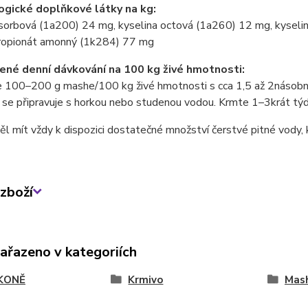
gické doplňkové látky na kg:
 sorbová (1a200) 24 mg, kyselina octová (1a260) 12 mg, kyseli
ropionát amonný (1k284) 77 mg
né denní dávkování na 100 kg živé hmotnosti:
e 100–200 g mashe/100 kg živé hmotnosti s cca 1,5 až 2násob
 se připravuje s horkou nebo studenou vodou. Krmte 1–3krát tý
l mít vždy k dispozici dostatečné množství čerstvé pitné vody, k
zboží
zařazeno v kategoriích
KONĚ
Krmivo
Mas