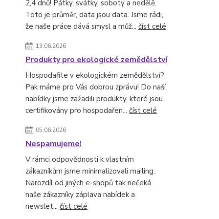
2,4 dnů! Pátky, svátky, soboty a nedělě.
Toto je průměr, data jsou data. Jsme rádi,
že naše práce dává smysl a můž...
číst celé
13.06.2026
Produkty pro ekologické zemědělství
Hospodaříte v ekologickém zemědělství?
Pak máme pro Vás dobrou zprávu! Do naší
nabídky jsme zažadili produkty, které jsou
certifikovány pro hospodařen...
číst celé
05.06.2026
Nespamujeme!
V rámci odpovědnosti k vlastním
zákazníkům jsme minimalizovali mailing.
Narozdíl od jiných e-shopů tak nečeká
naše zákazníky záplava nabídek a
newslet...
číst celé