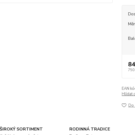
Dos
Měr
Bal
84
750
EAN kó
Hlídat 
Do 
ŠIROKÝ SORTIMENT
RODINNÁ TRADICE