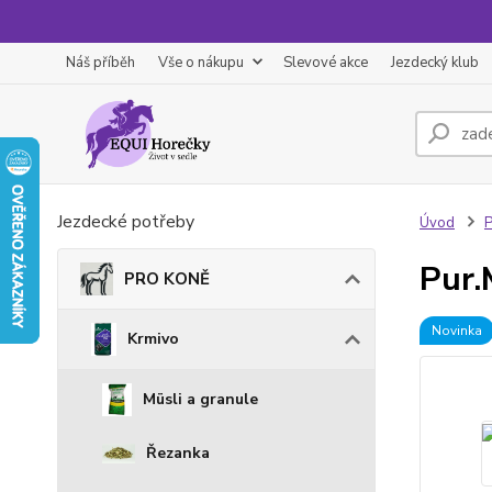
Náš příběh
Vše o nákupu
Slevové akce
Jezdecký klub
Jezdecké potřeby
Úvod
Pur.
PRO KONĚ
Novinka
Krmivo
Müsli a granule
Řezanka