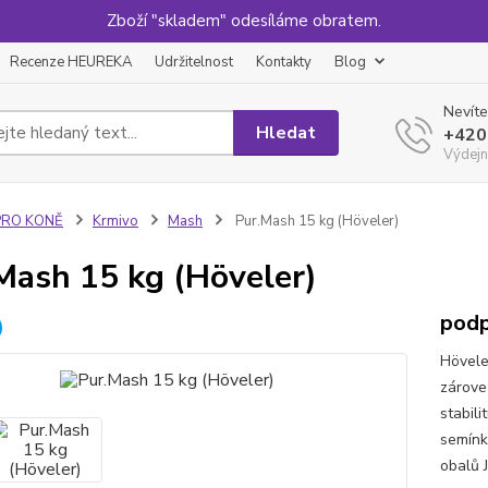
Zboží "skladem" odesíláme obratem.
Recenze HEUREKA
Udržitelnost
Kontakty
Blog
Nevíte
Hledat
+420
Výdejn
PRO KONĚ
Krmivo
Mash
Pur.Mash 15 kg (Höveler)
Mash 15 kg (Höveler)
podp
Hövele
zárove
stabili
semínk
obalů J