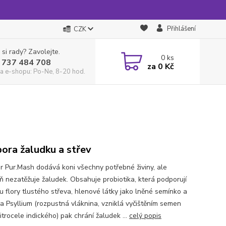
Přihlášení
CZK
 si rady? Zavolejte.
0
ks
 737 484 708
za
0 Kč
a e-shopu: Po-Ne, 8-20 hod.
ora žaludku a střev
r Pur.Mash dodává koni všechny potřebné živiny, ale
ň nezatěžuje žaludek. Obsahuje probiotika, která podporují
tu flory tlustého střeva, hlenové látky jako lněné semínko a
a Psyllium (rozpustná vláknina, vzniklá vyčištěním semen
itrocele indického) pak chrání žaludek ...
celý popis