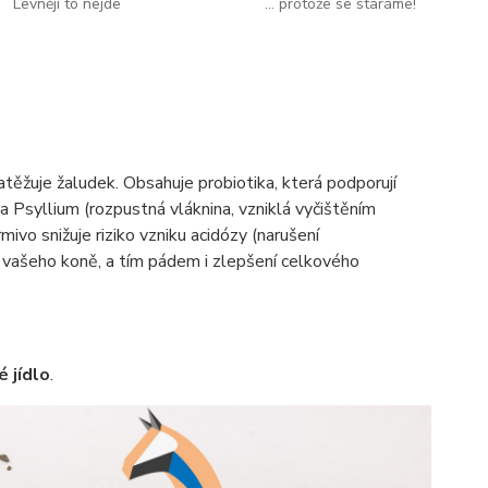
Levněji to nejde
... protože se staráme!
těžuje žaludek. Obsahuje probiotika, která podporují
a Psyllium (rozpustná vláknina, vzniklá vyčištěním
ivo snižuje riziko vzniku acidózy (narušení
u vašeho koně, a tím pádem i zlepšení celkového
é jídlo
.