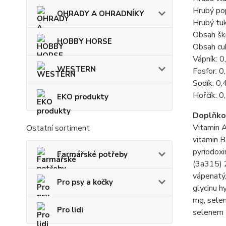
Hrubý po
OHRADY A OHRADNÍKY
Hrubý tu
Obsah šk
HOBBY HORSE
Obsah cu
Vápník: 
WESTERN
Fosfor: 0
Sodík: 0,
Hořčík: 0
EKO produkty
Doplňkov
Vitamin A
Ostatní sortiment
vitamin B
pyriodoxi
Farmářské potřeby
(3a315) 
vápenatý
Pro psy a kočky
glycinu h
mg, sele
Pro lidi
selenem 