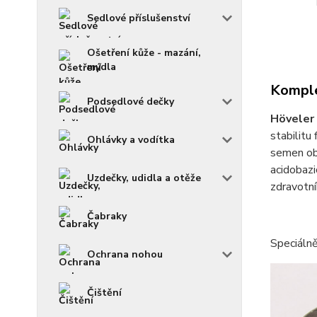
Sedlové příslušenství
Ošetření kůže - mazání,
mýdla
Komple
Podsedlové dečky
Höveler
stabilitu
Ohlávky a vodítka
semen oba
acidobazi
Uzdečky, udidla a otěže
zdravotní
Čabraky
Speciáln
Ochrana nohou
Čištění