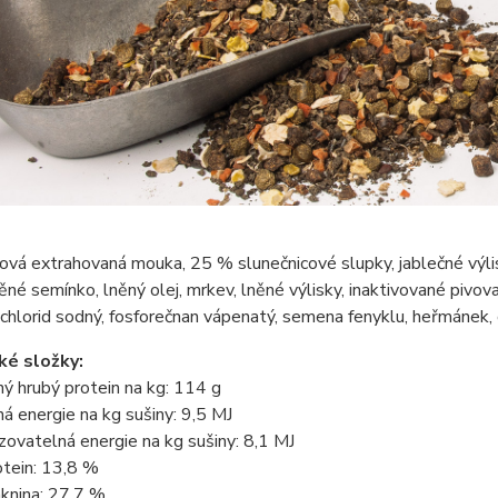
ová extrahovaná mouka, 25 % slunečnicové slupky, jablečné výli
něné semínko, lněný olej, mrkev, lněné výlisky, inaktivované pivov
 chlorid sodný, fosforečnan vápenatý, semena fenyklu, heřmánek, 
ké složky:
ný hrubý protein na kg: 114 g
ná energie na kg sušiny: 9,5 MJ
ovatelná energie na kg sušiny: 8,1 MJ
otein: 13,8 %
knina: 27,7 %