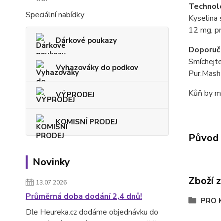
Technolo
Speciální nabídky
Kyselina
12 mg, p
Dárkové poukazy
Doporuče
Smíchejt
Vyhazováky do podkov
Pur.Mash
Kůň by mě
VÝPRODEJ
KOMISNÍ PRODEJ
Původ 
Novinky
Zboží 
13.07.2026
Průměrná doba dodání 2,4 dnů!
PRO 
Dle Heureka.cz dodáme objednávku do