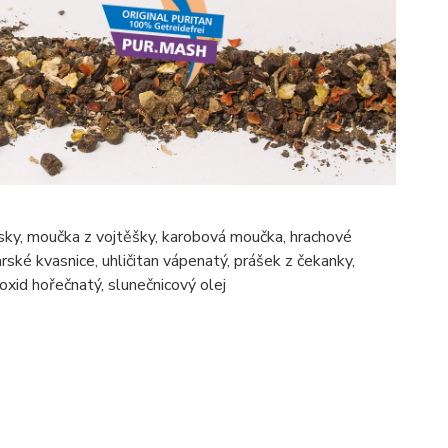
sky, moučka z vojtěšky, karobová moučka, hrachové
arské kvasnice, uhličitan vápenatý, prášek z čekanky,
oxid hořečnatý, slunečnicový olej