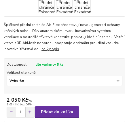
Špičkové přední chrániče Air-Flex představují novou generaci ochrany
koňských nohou. Díky anatomickému tvaru, inovativnímu systému
ventilace a pokročilé třívrstvé konstrukci poskytují ideální ochranu. Vnitřní
vrstva z 3D AirMesh neoprenu podporuje optimální proudění vzduchu.
Inovativní třívrstvá oc...
celý popis
Dostupnost
dle varianty 5 ks
Velikost dle koně
2 050 Kč
/
ks
1 694 Kč
bez DPH
Přidat do košíku