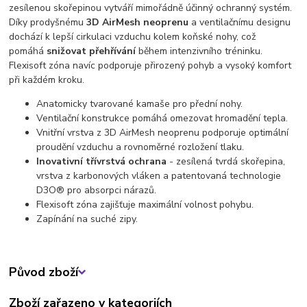
zesílenou skořepinou vytváří mimořádně účinný ochranný systém.
Díky prodyšnému
3D AirMesh neoprenu
a ventilačnímu designu
dochází k lepší cirkulaci vzduchu kolem koňské nohy, což
pomáhá
snižovat přehřívání
během intenzivního tréninku.
Flexisoft zóna navíc podporuje přirozený pohyb a vysoký komfort
při každém kroku.
Anatomicky tvarované kamaše pro přední nohy.
Ventilační konstrukce pomáhá omezovat hromadění tepla.
Vnitřní vrstva z 3D AirMesh neoprenu podporuje optimální
proudění vzduchu a rovnoměrné rozložení tlaku.
Inovativní třívrstvá ochrana
- zesílená tvrdá skořepina,
vrstva z karbonových vláken a patentovaná technologie
D3O® pro absorpci nárazů.
Flexisoft zóna zajišťuje maximální volnost pohybu.
Zapínání na suché zipy.
Původ zboží
Zboží zařazeno v kategoriích