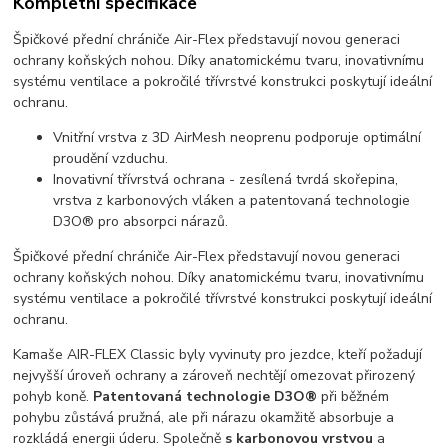
Kompletní specifikace
Špičkové přední chrániče Air-Flex představují novou generaci
ochrany koňských nohou. Díky anatomickému tvaru, inovativnímu
systému ventilace a pokročilé třívrstvé konstrukci poskytují ideální
ochranu.
Vnitřní vrstva z 3D AirMesh neoprenu podporuje optimální
proudění vzduchu.
Inovativní třívrstvá ochrana - zesílená tvrdá skořepina,
vrstva z karbonových vláken a patentovaná technologie
D3O® pro absorpci nárazů.
Špičkové přední chrániče Air-Flex představují novou generaci
ochrany koňských nohou. Díky anatomickému tvaru, inovativnímu
systému ventilace a pokročilé třívrstvé konstrukci poskytují ideální
ochranu.
Kamaše AIR-FLEX Classic byly vyvinuty pro jezdce, kteří požadují
nejvyšší úroveň ochrany a zároveň nechtějí omezovat přirozený
pohyb koně.
Patentovaná technologie D3O®
při běžném
pohybu zůstává pružná, ale při nárazu okamžitě absorbuje a
rozkládá energii úderu. Společně
s karbonovou vrstvou
a