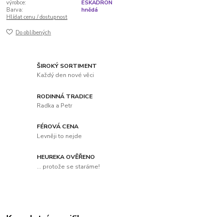
výrobce:
ESKADRON
Barva:
hnědá
Hlídat cenu / dostupnost
Do oblíbených
ŠIROKÝ SORTIMENT
Každý den nové věci
RODINNÁ TRADICE
Radka a Petr
FÉROVÁ CENA
Levněji to nejde
HEUREKA OVĚŘENO
... protože se staráme!