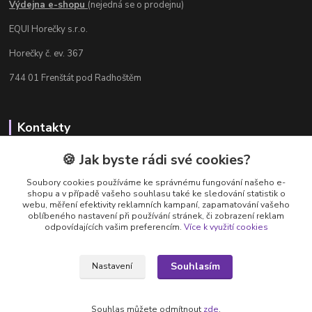
Výdejna e-shopu
(nejedná se o prodejnu)
EQUI Horečky s.r.o.
Horečky č. ev. 367
744 01 Frenštát pod Radhoštěm
Kontakty
Radka Chamrádová
🍪 Jak byste rádi své cookies?
+420 737 484 708
Soubory cookies používáme ke správnému fungování našeho e-
Výdejna e-shopu: Po-Ne, 8-20 hod.
shopu a v případě vašeho souhlasu také ke sledování statistik o
webu, měření efektivity reklamních kampaní, zapamatování vašeho
info@equi-horecky.cz
oblíbeného nastavení při používání stránek, či zobrazení reklam
odpovídajících vašim preferencím.
Více k využití cookies
Souhlasím
Nastavení
Provozovatel: EQUI Horečky s.r.o., IČ 196 32 827, Horečky č.ev. 367, 744 01
Frenštát pod Radhoštěm, C 93460 vedená u Krajského soudu v Ostravě
Souhlas můžete odmítnout
zde
.