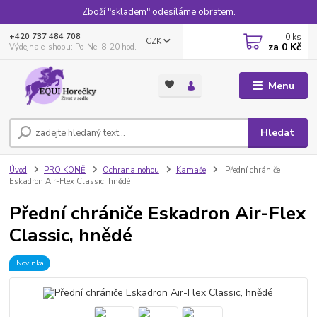
Zboží "skladem" odesíláme obratem.
0
ks
+420 737 484 708
CZK
za
0 Kč
Výdejna e-shopu: Po-Ne, 8-20 hod.
Menu
Hledat
Úvod
PRO KONĚ
Ochrana nohou
Kamaše
Přední chrániče
Eskadron Air-Flex Classic, hnědé
Přední chrániče Eskadron Air-Flex
Classic, hnědé
Novinka