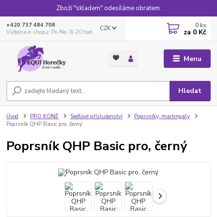
Zboží "skladem" odesíláme obratem.
0
ks
+420 737 484 708
CZK
za
0 Kč
Výdejna e-shopu: Po-Ne, 8-20 hod.
Menu
Hledat
Úvod
PRO KONĚ
Sedlové příslušenství
Poprsníky, martingaly
Poprsník QHP Basic pro, černý
Poprsník QHP Basic pro, černý