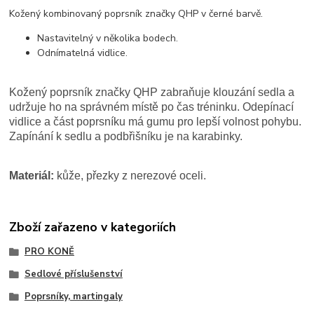
Kožený kombinovaný poprsník značky QHP v černé barvě.
Nastavitelný v několika bodech.
Odnímatelná vidlice.
Kožený poprsník značky QHP zabraňuje klouzání sedla a
udržuje ho na správném místě po čas tréninku. Odepínací
vidlice a část poprsníku má gumu pro lepší volnost pohybu.
Zapínání k sedlu a podbřišníku je na karabinky.
Materiál:
kůže, přezky z nerezové oceli.
Zboží zařazeno v kategoriích
PRO KONĚ
Sedlové příslušenství
Poprsníky, martingaly