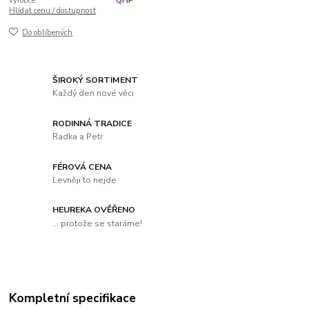
výrobce:
QHP
Hlídat cenu / dostupnost
Do oblíbených
ŠIROKÝ SORTIMENT
Každý den nové věci
RODINNÁ TRADICE
Radka a Petr
FÉROVÁ CENA
Levněji to nejde
HEUREKA OVĚŘENO
... protože se staráme!
Kompletní specifikace