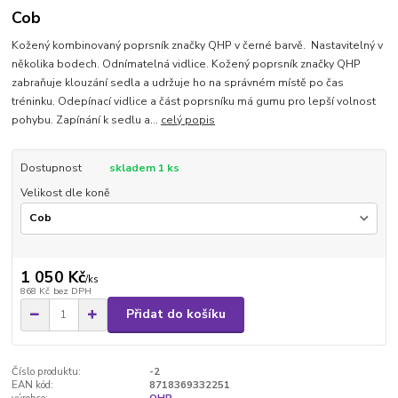
Cob
Kožený kombinovaný poprsník značky QHP v černé barvě. Nastavitelný v
několika bodech. Odnímatelná vidlice. Kožený poprsník značky QHP
zabraňuje klouzání sedla a udržuje ho na správném místě po čas
tréninku. Odepínací vidlice a část poprsníku má gumu pro lepší volnost
pohybu. Zapínání k sedlu a...
celý popis
Dostupnost
skladem 1 ks
Velikost dle koně
1 050 Kč
/
ks
868 Kč
bez DPH
Přidat do košíku
Číslo produktu:
-2
EAN kód:
8718369332251