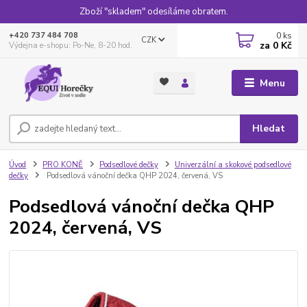
Zboží "skladem" odesíláme obratem.
0
ks
+420 737 484 708
CZK
za
0 Kč
Výdejna e-shopu: Po-Ne, 8-20 hod.
Menu
Hledat
Úvod
PRO KONĚ
Podsedlové dečky
Univerzální a skokové podsedlové
dečky
Podsedlová vánoční dečka QHP 2024, červená, VS
Podsedlová vánoční dečka QHP
2024, červená, VS