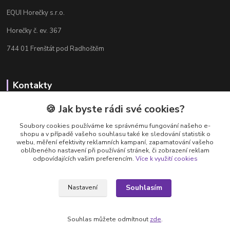
EQUI Horečky s.r.o.
Horečky č. ev. 367
744 01 Frenštát pod Radhoštěm
Kontakty
Radka Chamrádová
🍪 Jak byste rádi své cookies?
+420 737 484 708
Soubory cookies používáme ke správnému fungování našeho e-
Výdejna e-shopu: Po-Ne, 8-20 hod.
shopu a v případě vašeho souhlasu také ke sledování statistik o
webu, měření efektivity reklamních kampaní, zapamatování vašeho
info@equi-horecky.cz
oblíbeného nastavení při používání stránek, či zobrazení reklam
odpovídajících vašim preferencím.
Více k využití cookies
Souhlasím
Nastavení
Provozovatel: EQUI Horečky s.r.o., IČ 196 32 827, Horečky č.ev. 367, 744 01
Frenštát pod Radhoštěm, C 93460 vedená u Krajského soudu v Ostravě
Souhlas můžete odmítnout
zde
.
Vytvořeno na
Eshop-rychle.cz