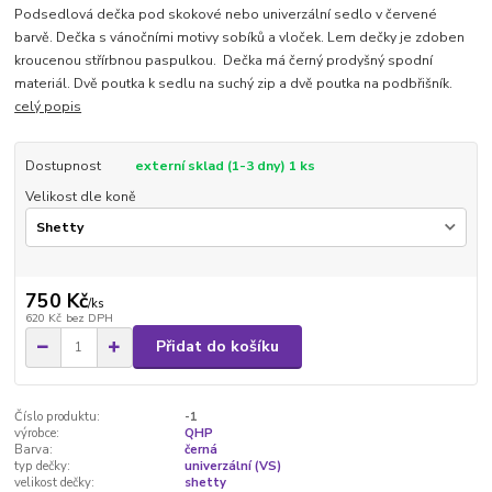
Podsedlová dečka pod skokové nebo univerzální sedlo v červené
barvě. Dečka s vánočními motivy sobíků a vloček. Lem dečky je zdoben
kroucenou střírbnou paspulkou. Dečka má černý prodyšný spodní
materiál. Dvě poutka k sedlu na suchý zip a dvě poutka na podbřišník.
celý popis
Dostupnost
externí sklad (1-3 dny) 1 ks
Velikost dle koně
750 Kč
/
ks
620 Kč
bez DPH
Přidat do košíku
Číslo produktu:
-1
výrobce:
QHP
Barva:
černá
typ dečky:
univerzální (VS)
velikost dečky:
shetty