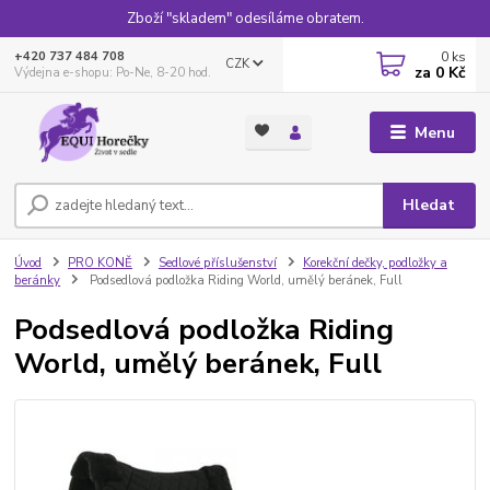
Zboží "skladem" odesíláme obratem.
0
ks
+420 737 484 708
CZK
za
0 Kč
Výdejna e-shopu: Po-Ne, 8-20 hod.
Menu
Hledat
Úvod
PRO KONĚ
Sedlové příslušenství
Korekční dečky, podložky a
beránky
Podsedlová podložka Riding World, umělý beránek, Full
Podsedlová podložka Riding
World, umělý beránek, Full