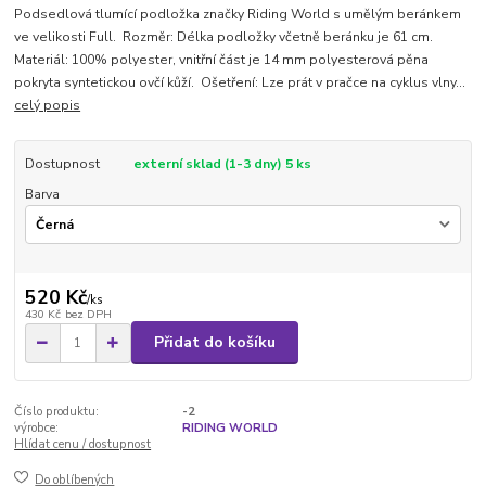
Podsedlová tlumící podložka značky Riding World s umělým beránkem
ve velikosti Full. Rozměr: Délka podložky včetně beránku je 61 cm.
Materiál: 100% polyester, vnitřní část je 14 mm polyesterová pěna
pokryta syntetickou ovčí kůží. Ošetření: Lze prát v pračce na cyklus vlny...
celý popis
Dostupnost
externí sklad (1-3 dny) 5 ks
Barva
520 Kč
/
ks
430 Kč
bez DPH
Přidat do košíku
Číslo produktu:
-2
výrobce:
RIDING WORLD
Hlídat cenu / dostupnost
Do oblíbených