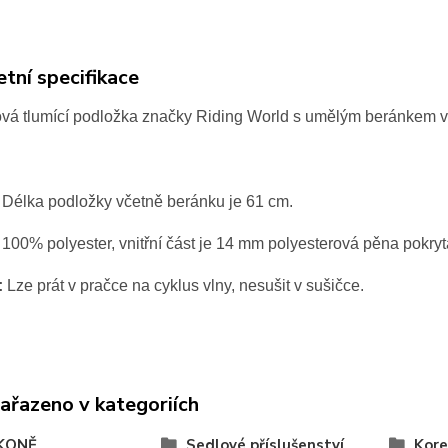
tní specifikace
vá tlumící podložka značky Riding World s umělým beránkem ve 
Délka podložky včetně beránku je 61 cm.
100% polyester, vnitřní část je 14 mm polyesterová pěna pokryt
:
Lze prát v pračce na cyklus vlny, nesušit v sušičce.
zařazeno v kategoriích
KONĚ
Sedlové příslušenství
Kore