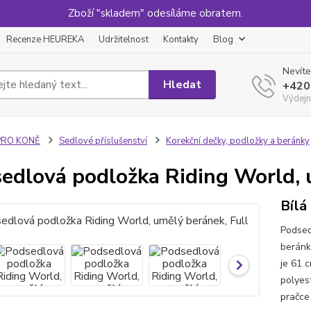
Zboží "skladem" odesíláme obratem.
Recenze HEUREKA
Udržitelnost
Kontakty
Blog
Nevíte
Hledat
+420
Výdejn
PRO KONĚ
Sedlové příslušenství
Korekční dečky, podložky a beránky
edlová podložka Riding World, 
Bílá
Podsed
beránk
je 61 c
polyes
pračce 