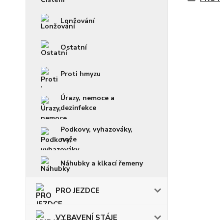
Lonžování
Ostatní
Proti hmyzu
Úrazy, nemoce a
dezinfekce
Podkovy, vyhazováky,
nože
Náhubky a klkací řemeny
PRO JEZDCE
VYBAVENÍ STÁJE