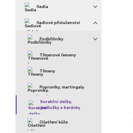
Sedla
Sedlové příslušenství
Podbřišníky
Třmenové řemeny
Třmeny
Poprsníky, martingaly
Korekční dečky,
podložky a beránky
Ošetření kůže