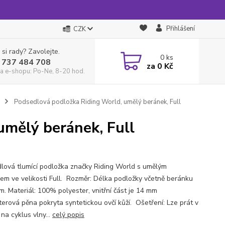
Přihlášení
CZK
 si rady? Zavolejte.
0
ks
 737 484 708
za
0 Kč
a e-shopu: Po-Ne, 8-20 hod.
Podsedlová podložka Riding World, umělý beránek, Full
umělý beránek, Full
lová tlumící podložka značky Riding World s umělým
em ve velikosti Full. Rozměr: Délka podložky včetně beránku
m. Materiál: 100% polyester, vnitřní část je 14 mm
terová pěna pokryta syntetickou ovčí kůží. Ošetření: Lze prát v
na cyklus vlny...
celý popis