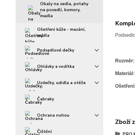
Obaly na sedla, potahy
na posedlí, komory,
madla
Komple
Ošetření kůže - mazání,
mýdla
Podsedlo
Podsedlové dečky
Rozměr:
Ohlávky a vodítka
Materiál:
Uzdečky, udidla a otěže
Ošetření
Čabraky
Ochrana nohou
Zboží 
Čištění
PRO 