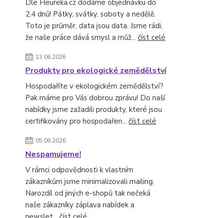
Dle Heureka.cz dodáme objednávku do
2,4 dnů! Pátky, svátky, soboty a nedělě.
Toto je průměr, data jsou data. Jsme rádi,
že naše práce dává smysl a můž...
číst celé
13.06.2026
Produkty pro ekologické zemědělství
Hospodaříte v ekologickém zemědělství?
Pak máme pro Vás dobrou zprávu! Do naší
nabídky jsme zažadili produkty, které jsou
certifikovány pro hospodařen...
číst celé
05.06.2026
Nespamujeme!
V rámci odpovědnosti k vlastním
zákazníkům jsme minimalizovali mailing.
Narozdíl od jiných e-shopů tak nečeká
naše zákazníky záplava nabídek a
newslet...
číst celé