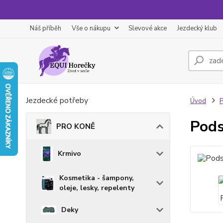
Náš příběh
Vše o nákupu
Slevové akce
Jezdecký klub
Jezdecké potřeby
Úvod
Pods
PRO KONĚ
Krmivo
Kosmetika - šampony,
oleje, lesky, repelenty
Deky