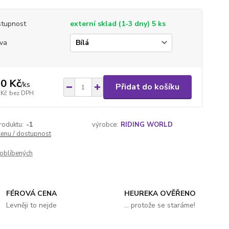
tupnost
externí sklad (1-3 dny) 5 ks
va
0 Kč
/
ks
Přidat do košíku
 Kč
bez DPH
roduktu:
-1
výrobce:
RIDING WORLD
cenu / dostupnost
oblíbených
FÉROVÁ CENA
HEUREKA OVĚŘENO
Levněji to nejde
... protože se staráme!