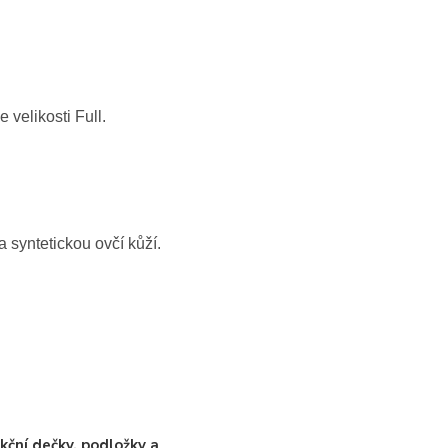
velikosti Full.
a syntetickou ovčí kůží.
kční dečky, podložky a