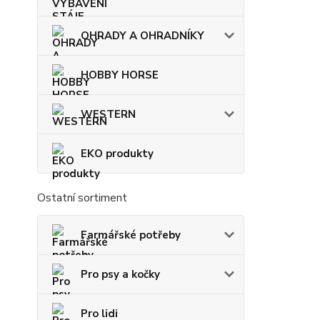
OHRADY A OHRADNÍKY
HOBBY HORSE
WESTERN
EKO produkty
Ostatní sortiment
Farmářské potřeby
Pro psy a kočky
Pro lidi