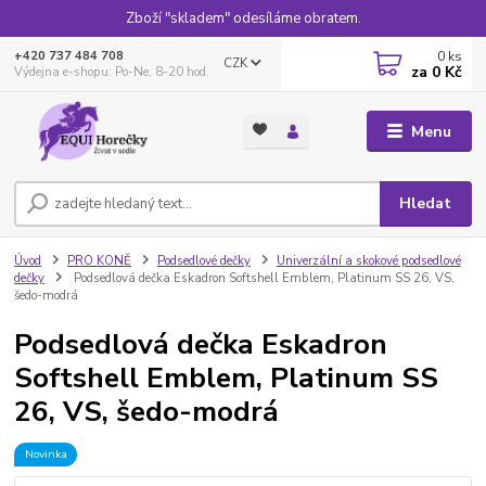
Zboží "skladem" odesíláme obratem.
0
ks
+420 737 484 708
CZK
za
0 Kč
Výdejna e-shopu: Po-Ne, 8-20 hod.
Menu
Hledat
Úvod
PRO KONĚ
Podsedlové dečky
Univerzální a skokové podsedlové
dečky
Podsedlová dečka Eskadron Softshell Emblem, Platinum SS 26, VS,
šedo-modrá
Podsedlová dečka Eskadron
Softshell Emblem, Platinum SS
26, VS, šedo-modrá
Novinka