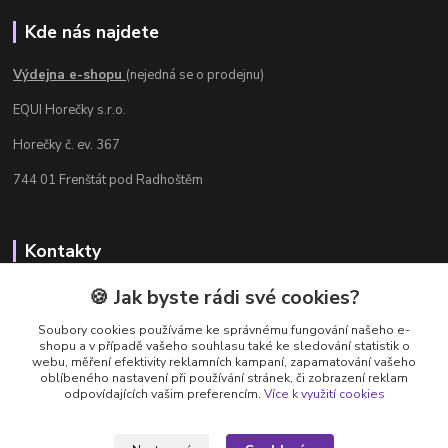
Kde nás najdete
Výdejna e-shopu
(nejedná se o prodejnu)
EQUI Horečky s.r.o.
Horečky č. ev. 367
744 01 Frenštát pod Radhoštěm
Kontakty
Radka Chamrádová
🍪 Jak byste rádi své cookies?
+420 737 484 708
Soubory cookies používáme ke správnému fungování našeho e-
Výdejna e-shopu: Po-Ne, 8-20 hod.
shopu a v případě vašeho souhlasu také ke sledování statistik o
webu, měření efektivity reklamních kampaní, zapamatování vašeho
info@equi-horecky.cz
oblíbeného nastavení při používání stránek, či zobrazení reklam
odpovídajících vašim preferencím.
Více k využití cookies