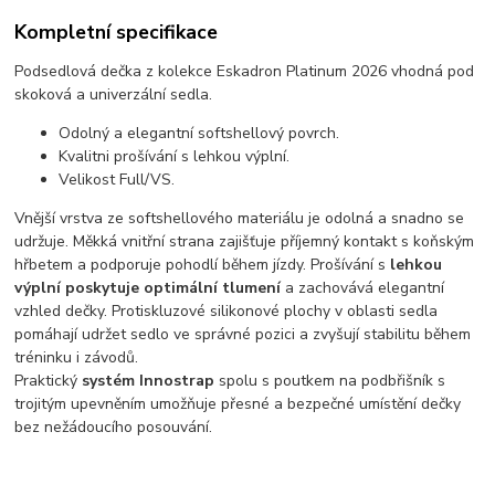
Kompletní specifikace
Podsedlová dečka z kolekce Eskadron Platinum 2026 vhodná pod
skoková a univerzální sedla.
Odolný a elegantní softshellový povrch.
Kvalitni prošívání s lehkou výplní.
Velikost Full/VS.
Vnější vrstva ze softshellového materiálu je odolná a snadno se
udržuje. Měkká vnitřní strana zajišťuje příjemný kontakt s koňským
hřbetem a podporuje pohodlí během jízdy. Prošívání s
lehkou
výplní poskytuje optimální tlumení
a zachovává elegantní
vzhled dečky. Protiskluzové silikonové plochy v oblasti sedla
pomáhají udržet sedlo ve správné pozici a zvyšují stabilitu během
tréninku i závodů.
Praktický
systém Innostrap
spolu s poutkem na podbřišník s
trojitým upevněním umožňuje přesné a bezpečné umístění dečky
bez nežádoucího posouvání.