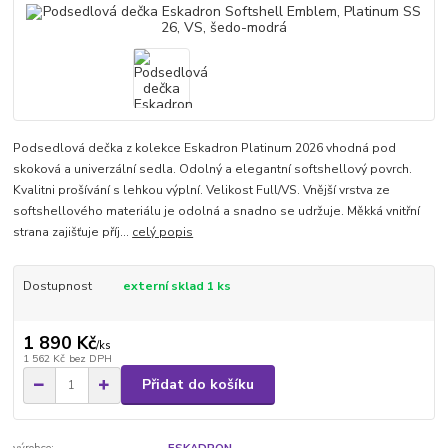
Podsedlová dečka z kolekce Eskadron Platinum 2026 vhodná pod
skoková a univerzální sedla. Odolný a elegantní softshellový povrch.
Kvalitni prošívání s lehkou výplní. Velikost Full/VS. Vnější vrstva ze
softshellového materiálu je odolná a snadno se udržuje. Měkká vnitřní
strana zajišťuje příj...
celý popis
Dostupnost
externí sklad 1 ks
1 890 Kč
/
ks
1 562 Kč
bez DPH
Přidat do košíku