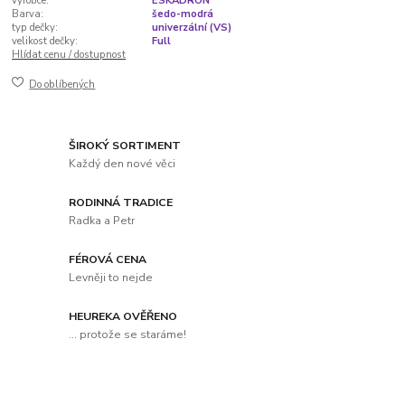
výrobce:
ESKADRON
Barva:
šedo-modrá
typ dečky:
univerzální (VS)
velikost dečky:
Full
Hlídat cenu / dostupnost
Do oblíbených
ŠIROKÝ SORTIMENT
Každý den nové věci
RODINNÁ TRADICE
Radka a Petr
FÉROVÁ CENA
Levněji to nejde
HEUREKA OVĚŘENO
... protože se staráme!