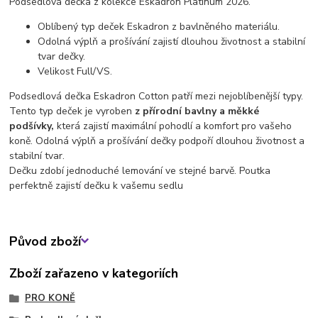
Podsedlová dečka z kolekce Eskadron Platinum 2026.
Oblíbený typ deček Eskadron z bavlněného materiálu.
Odolná výplň a prošívání zajistí dlouhou životnost a stabilní
tvar dečky.
Velikost Full/VS.
Podsedlová dečka Eskadron Cotton patří mezi nejoblíbenější typy.
Tento typ deček je vyroben
z přírodní bavlny a měkké
podšívky,
která zajistí maximální pohodlí a komfort pro vašeho
koně. Odolná výplň a prošívání dečky podpoří dlouhou životnost a
stabilní tvar.
Dečku zdobí jednoduché lemování ve stejné barvě. Poutka
perfektně zajistí dečku k vašemu sedlu
Původ zboží
Zboží zařazeno v kategoriích
PRO KONĚ