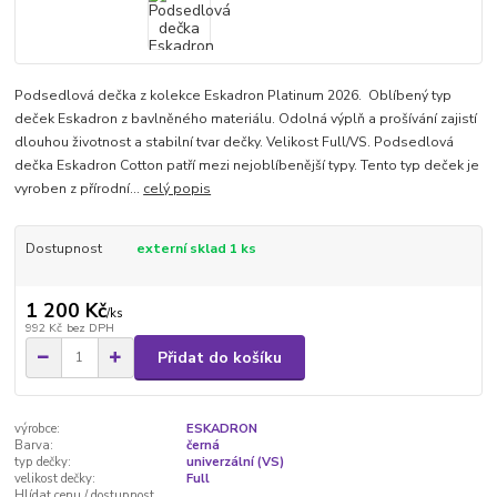
Podsedlová dečka z kolekce Eskadron Platinum 2026. Oblíbený typ
deček Eskadron z bavlněného materiálu. Odolná výplň a prošívání zajistí
dlouhou životnost a stabilní tvar dečky. Velikost Full/VS. Podsedlová
dečka Eskadron Cotton patří mezi nejoblíbenější typy. Tento typ deček je
vyroben z přírodní...
celý popis
Dostupnost
externí sklad 1 ks
1 200 Kč
/
ks
992 Kč
bez DPH
Přidat do košíku
výrobce:
ESKADRON
Barva:
černá
typ dečky:
univerzální (VS)
velikost dečky:
Full
Hlídat cenu / dostupnost