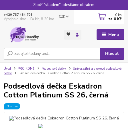
Zboží "skladem" odesíláme obratem.
0
ks
+420 737 484 708
CZK
za
0 Kč
Výdejna e-shopu: Po-Ne, 8-20 hod.
Menu
Hledat
Úvod
PRO KONĚ
Podsedlové dečky
Univerzální a skokové podsedlové
dečky
Podsedlová dečka Eskadron Cotton Platinum SS 26, černá
Podsedlová dečka Eskadron
Cotton Platinum SS 26, černá
Novinka