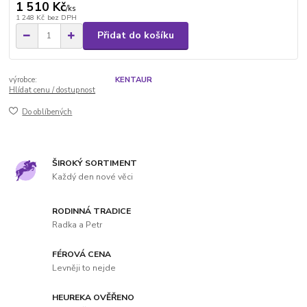
1 510 Kč
/
ks
1 248 Kč
bez DPH
Přidat do košíku
výrobce:
KENTAUR
Hlídat cenu / dostupnost
Do oblíbených
ŠIROKÝ SORTIMENT
Každý den nové věci
RODINNÁ TRADICE
Radka a Petr
FÉROVÁ CENA
Levněji to nejde
HEUREKA OVĚŘENO