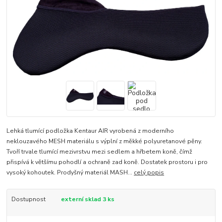
Lehká tlumící podložka Kentaur AIR vyrobená z moderního
neklouzavého MESH materiálu s výplní z měkké polyuretanové pěny.
Tvoří trvale tlumící mezivrstvu mezi sedlem a hřbetem koně, čímž
přispívá k většímu pohodlí a ochraně zad koně. Dostatek prostoru i pro
vysoký kohoutek. Prodyšný materiál MASH...
celý popis
Dostupnost
externí sklad 3 ks