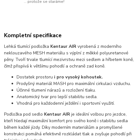
... protože se staráme!
Kompletní specifikace
Lehká tlumící podložka
Kentaur AIR
vyrobená z moderního
neklouzavého MESH materiálu s výplní z měkké polyuretanové
pěny. Tvoří trvale tlumící mezivrstvu mezi sedlem a hřbetem koně,
čímž přispívá k většímu pohodlí a ochraně zad koně.
Dostatek prostoru
i pro vysoký kohoutek.
Prodyšný materiál MASH pro maximální cirkulaci vzduchu.
Účinné tlumení nárazů a rozložení tlaku.
Anatomický tvar pro lepší stabilitu sedla.
Vhodná pro každodenní ježdění i sportovní využití.
Podložka pod sedlo
Kentaur AIR
je ideální volbou pro jezdce,
kteří hledají maximální komfort pro svého koně i stabilitu sedla
během každé jízdy. Díky moderním materiálům a promyšlené
konstrukci pomáhá efektivně rozkládat tlak a zvyšuje pohodlí při