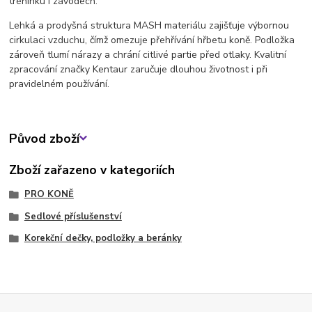
tréninku i závodech.
Lehká a prodyšná struktura MASH materiálu zajišťuje výbornou
cirkulaci vzduchu, čímž omezuje přehřívání hřbetu koně. Podložka
zároveň tlumí nárazy a chrání citlivé partie před otlaky. Kvalitní
zpracování značky Kentaur zaručuje dlouhou životnost i při
pravidelném používání.
Původ zboží
Zboží zařazeno v kategoriích
PRO KONĚ
Sedlové příslušenství
Korekční dečky, podložky a beránky