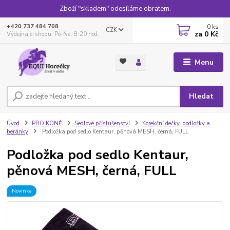
Zboží "skladem" odesíláme obratem.
0
ks
+420 737 484 708
CZK
za
0 Kč
Výdejna e-shopu: Po-Ne, 8-20 hod.
Menu
Hledat
Úvod
PRO KONĚ
Sedlové příslušenství
Korekční dečky, podložky a
beránky
Podložka pod sedlo Kentaur, pěnová MESH, černá, FULL
Podložka pod sedlo Kentaur,
pěnová MESH, černá, FULL
Novinka