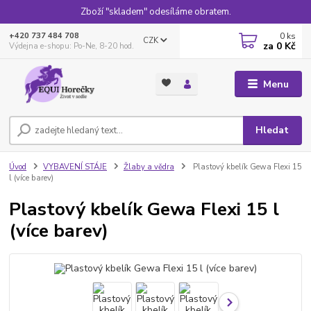
Zboží "skladem" odesíláme obratem.
0
ks
+420 737 484 708
CZK
za
0 Kč
Výdejna e-shopu: Po-Ne, 8-20 hod.
Menu
Hledat
Úvod
VYBAVENÍ STÁJE
Žlaby a vědra
Plastový kbelík Gewa Flexi 15
l (více barev)
Plastový kbelík Gewa Flexi 15 l
(více barev)