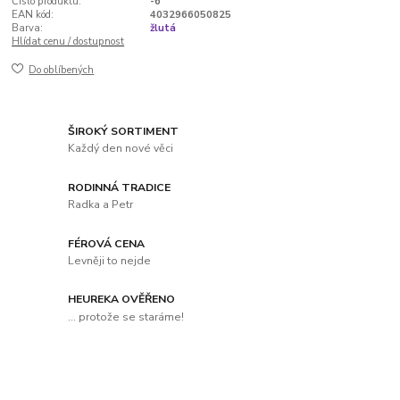
Číslo produktu:
-6
EAN kód:
4032966050825
Barva:
žlutá
Hlídat cenu / dostupnost
Do oblíbených
ŠIROKÝ SORTIMENT
Každý den nové věci
RODINNÁ TRADICE
Radka a Petr
FÉROVÁ CENA
Levněji to nejde
HEUREKA OVĚŘENO
... protože se staráme!