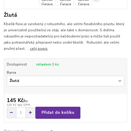
Žlutá
Kbelík flexi je vyrobený z robustního, ale velmi flexibilního plastu, který
je univerzálně použitelný ve stáji, ale také v domácnosti. S dvěma
rukojeťmi je nepostradatelný pro každodenní práci a může být použit
jako potravinářský, přepravní nebo vodní kbelík. Robustní, ale velmi
pružný plast. ...
celý popis
Dostupnost
skladem 2 ks
Barva
145 Kč
/
ks
120 Kč
bez DPH
Přidat do košíku