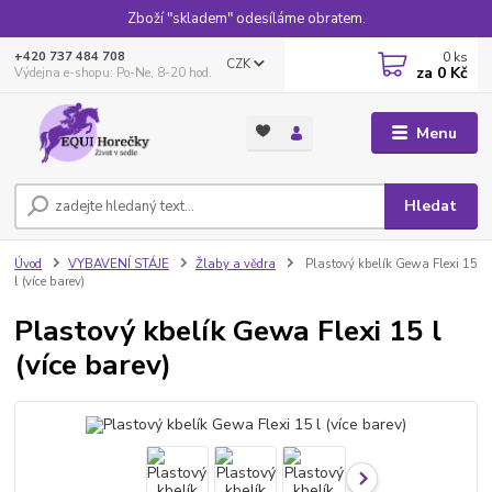
Zboží "skladem" odesíláme obratem.
0
ks
+420 737 484 708
CZK
za
0 Kč
Výdejna e-shopu: Po-Ne, 8-20 hod.
Menu
Hledat
Úvod
VYBAVENÍ STÁJE
Žlaby a vědra
Plastový kbelík Gewa Flexi 15
l (více barev)
Plastový kbelík Gewa Flexi 15 l
(více barev)