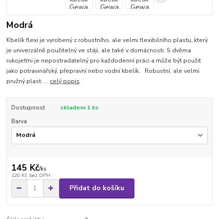
Modrá
Kbelík flexi je vyrobený z robustního, ale velmi flexibilního plastu, který
je univerzálně použitelný ve stáji, ale také v domácnosti. S dvěma
rukojeťmi je nepostradatelný pro každodenní práci a může být použit
jako potravinářský, přepravní nebo vodní kbelík. Robustní, ale velmi
pružný plast. ...
celý popis
Dostupnost
skladem 1 ks
Barva
145 Kč
/
ks
120 Kč
bez DPH
Přidat do košíku