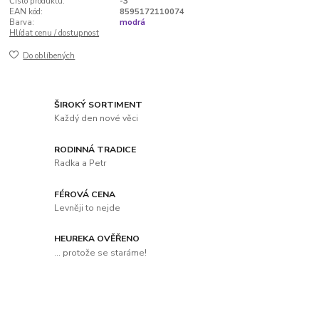
Číslo produktu:
-3
EAN kód:
8595172110074
Barva:
modrá
Hlídat cenu / dostupnost
Do oblíbených
ŠIROKÝ SORTIMENT
Každý den nové věci
RODINNÁ TRADICE
Radka a Petr
FÉROVÁ CENA
Levněji to nejde
HEUREKA OVĚŘENO
... protože se staráme!