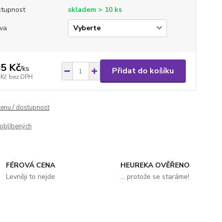
tupnost
skladem > 10 ks
va
5 Kč
/
ks
Přidat do košíku
 Kč
bez DPH
cenu / dostupnost
oblíbených
FÉROVÁ CENA
HEUREKA OVĚŘENO
Levněji to nejde
... protože se staráme!