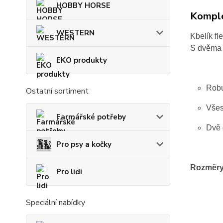
HOBBY HORSE
Komple
WESTERN
Kbelík fl
S dvěma r
EKO produkty
Robu
Ostatní sortiment
Všes
Farmářské potřeby
Dvě 
Pro psy a kočky
Rozměry
Pro lidi
Speciální nabídky