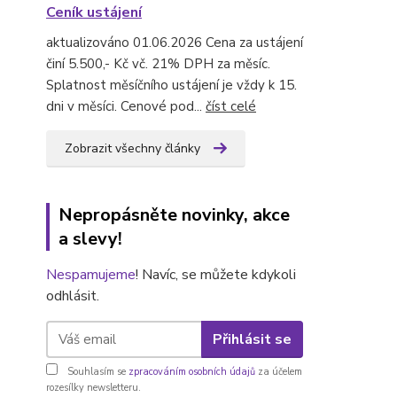
Ceník ustájení
aktualizováno 01.06.2026 Cena za ustájení
činí 5.500,- Kč vč. 21% DPH za měsíc.
Splatnost měsíčního ustájení je vždy k 15.
dni v měsíci. Cenové pod...
číst celé
Zobrazit všechny články
Nepropásněte novinky, akce
a slevy!
Nespamujeme
! Navíc, se můžete kdykoli
odhlásit.
Přihlásit se
Souhlasím se
zpracováním osobních údajů
za účelem
rozesílky newsletteru.