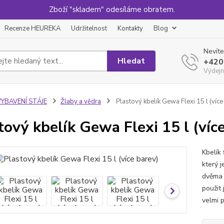
Zboží "skladem" odesíláme obratem.
Recenze HEUREKA
Udržitelnost
Kontakty
Blog
Nevíte
Hledat
+420
Výdejn
VYBAVENÍ STÁJE
Žlaby a vědra
Plastový kbelík Gewa Flexi 15 l (více
tový kbelík Gewa Flexi 15 l (víc
Kbelík 
který j
dvěma 
použit
velmi p