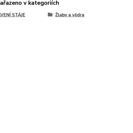
zařazeno v kategoriích
VENÍ STÁJE
Žlaby a vědra