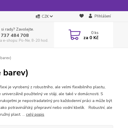
Přihlášení
CZK
 si rady? Zavolejte.
0
ks
 737 484 708
za
0 Kč
a e-shopu: Po-Ne, 8-20 hod.
 barev)
e barev)
flexi je vyrobený z robustního, ale velmi flexibilního plastu,
e univerzálně použitelný ve stáji, ale také v domácnosti. S
rukojeťmi je nepostradatelný pro každodenní práci a může být
 jako potravinářský, přepravní nebo vodní kbelík. Robustní, ale
ružný plast. ...
celý popis