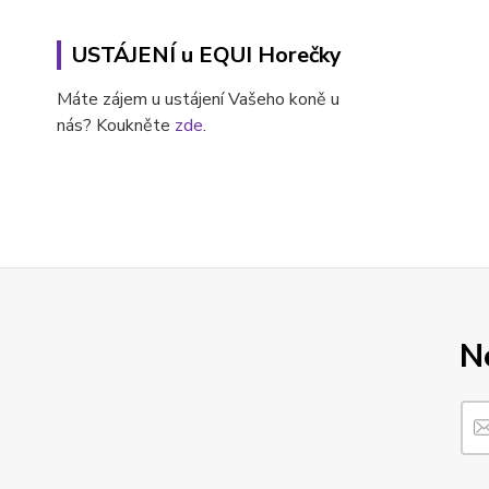
USTÁJENÍ u EQUI Horečky
Máte zájem u ustájení Vašeho koně u
nás? Koukněte
zde
.
N