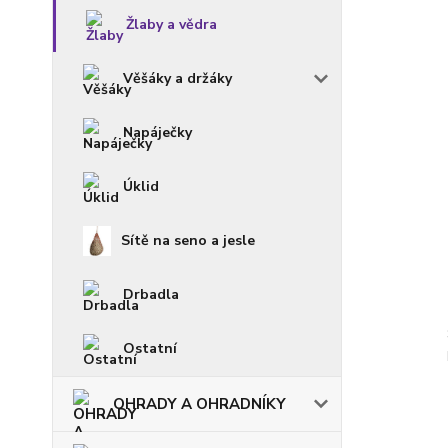
Žlaby a vědra
Věšáky a držáky
Napáječky
Úklid
Sítě na seno a jesle
Drbadla
Ostatní
OHRADY A OHRADNÍKY