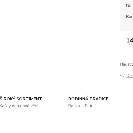
Dos
Bar
14
120
Hlídat 
Do 
ŠIROKÝ SORTIMENT
RODINNÁ TRADICE
Každý den nové věci
Radka a Petr