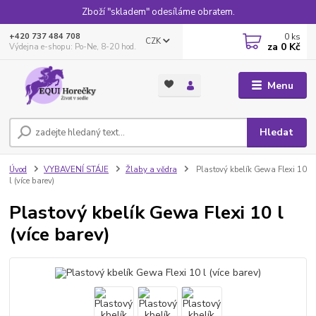
Zboží "skladem" odesíláme obratem.
0
ks
+420 737 484 708
CZK
za
0 Kč
Výdejna e-shopu: Po-Ne, 8-20 hod.
Menu
Hledat
Úvod
VYBAVENÍ STÁJE
Žlaby a vědra
Plastový kbelík Gewa Flexi 10
l (více barev)
Plastový kbelík Gewa Flexi 10 l
(více barev)