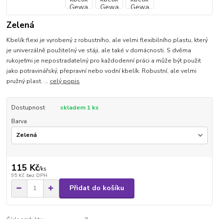
Zelená
Kbelík flexi je vyrobený z robustního, ale velmi flexibilního plastu, který
je univerzálně použitelný ve stáji, ale také v domácnosti. S dvěma
rukojeťmi je nepostradatelný pro každodenní práci a může být použit
jako potravinářský, přepravní nebo vodní kbelík. Robustní, ale velmi
pružný plast. ...
celý popis
Dostupnost
skladem 1 ks
Barva
115 Kč
/
ks
95 Kč
bez DPH
Přidat do košíku