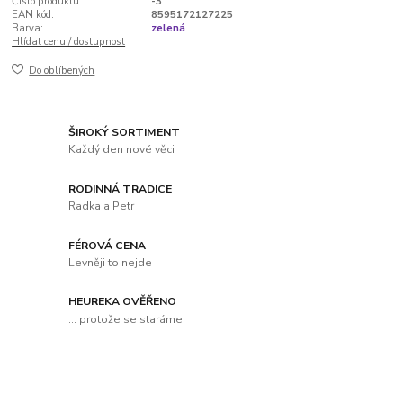
Číslo produktu:
-3
EAN kód:
8595172127225
Barva:
zelená
Hlídat cenu / dostupnost
Do oblíbených
ŠIROKÝ SORTIMENT
Každý den nové věci
RODINNÁ TRADICE
Radka a Petr
FÉROVÁ CENA
Levněji to nejde
HEUREKA OVĚŘENO
... protože se staráme!