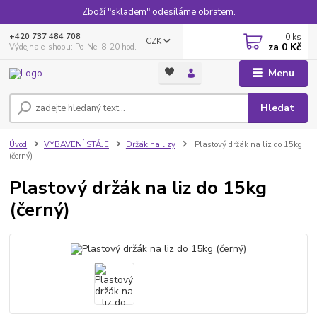
Zboží "skladem" odesíláme obratem.
0
ks
+420 737 484 708
CZK
za
0 Kč
Výdejna e-shopu: Po-Ne, 8-20 hod.
Menu
Hledat
Úvod
VYBAVENÍ STÁJE
Držák na lizy
Plastový držák na liz do 15kg
(černý)
Plastový držák na liz do 15kg
(černý)