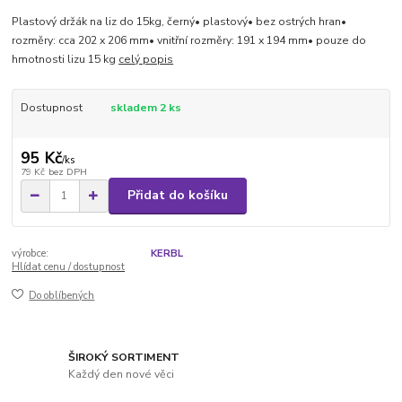
Plastový držák na liz do 15kg, černý• plastový• bez ostrých hran•
rozměry: cca 202 x 206 mm• vnitřní rozměry: 191 x 194 mm• pouze do
hmotnosti lizu 15 kg
celý popis
Dostupnost
skladem 2 ks
95 Kč
/
ks
79 Kč
bez DPH
Přidat do košíku
výrobce:
KERBL
Hlídat cenu / dostupnost
Do oblíbených
ŠIROKÝ SORTIMENT
Každý den nové věci