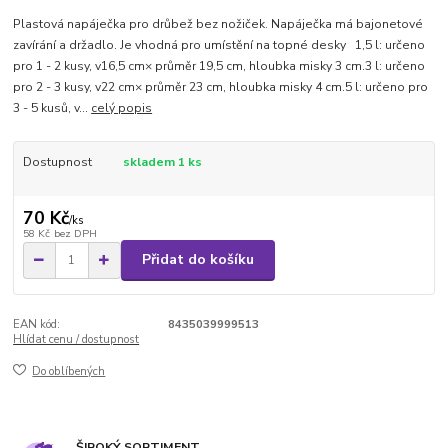
Plastová napáječka pro drůbež bez nožiček. Napáječka má bajonetové
zavírání a držadlo. Je vhodná pro umístění na topné desky 1,5 l: určeno
pro 1 - 2 kusy, v16,5 cm× průměr 19,5 cm, hloubka misky 3 cm.3 l: určeno
pro 2 - 3 kusy, v22 cm× průměr 23 cm, hloubka misky 4 cm.5 l: určeno pro
3 - 5 kusů, v...
celý popis
Dostupnost
skladem 1 ks
70 Kč
/
ks
58 Kč
bez DPH
Přidat do košíku
EAN kód:
8435039999513
Hlídat cenu / dostupnost
Do oblíbených
ŠIROKÝ SORTIMENT