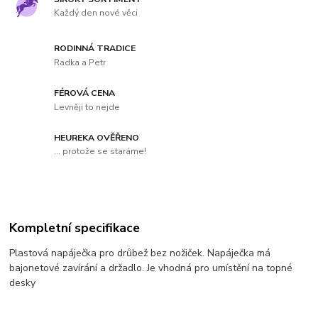
Každý den nové věci
RODINNÁ TRADICE
Radka a Petr
FÉROVÁ CENA
Levněji to nejde
HEUREKA OVĚŘENO
... protože se staráme!
Kompletní specifikace
Plastová napáječka pro drůbež bez nožiček. Napáječka má
bajonetové zavírání a držadlo. Je vhodná pro umístění na topné
desky