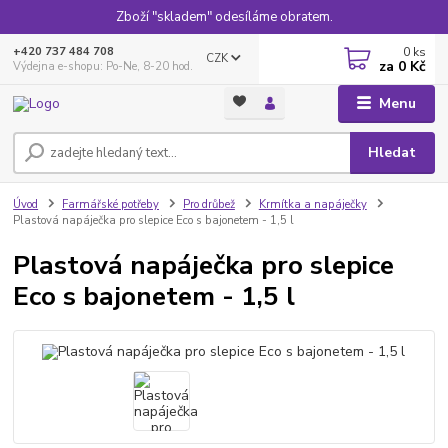
Zboží "skladem" odesíláme obratem.
0
ks
+420 737 484 708
CZK
za
0 Kč
Výdejna e-shopu: Po-Ne, 8-20 hod.
Menu
Hledat
Úvod
Farmářské potřeby
Pro drůbež
Krmítka a napáječky
Plastová napáječka pro slepice Eco s bajonetem - 1,5 l
Plastová napáječka pro slepice
Eco s bajonetem - 1,5 l