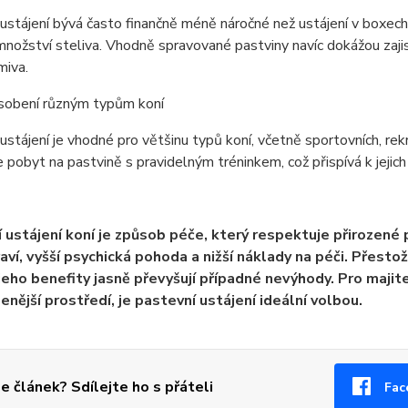
ustájení bývá často finančně méně náročné než ustájení v boxec
nožství steliva. Vhodně spravované pastviny navíc dokážou zajist
miva.
ůsobení různým typům koní
ustájení je vhodné pro většinu typů koní, včetně sportovních, rek
 pobyt na pastvině s pravidelným tréninkem, což přispívá k jejich 
 ustájení koní je způsob péče, který respektuje přirozené p
raví, vyšší psychická pohoda a nižší náklady na péči. Přesto
jeho benefity jasně převyšují případné nevýhody. Pro majite
zenější prostředí, je pastevní ustájení ideální volbou.
se článek? Sdílejte ho s přáteli
Fac