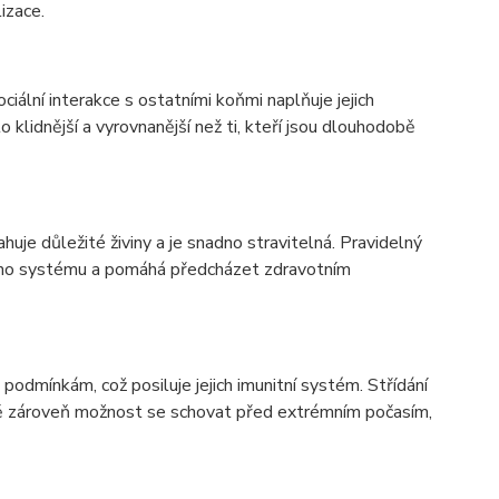
izace.
ciální interakce s ostatními koňmi naplňuje jejich
o klidnější a vyrovnanější než ti, kteří jsou dlouhodobě
huje důležité živiny a je snadno stravitelná. Pravidelný
cího systému a pomáhá předcházet zdravotním
podmínkám, což posiluje jejich imunitní systém. Střídání
 koně zároveň možnost se schovat před extrémním počasím,