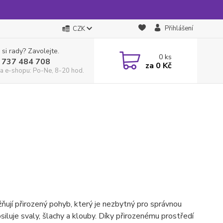
Přihlášení
CZK
 si rady? Zavolejte.
0
ks
 737 484 708
za
0 Kč
a e-shopu: Po-Ne, 8-20 hod.
ňují přirozený pohyb, který je nezbytný pro správnou
iluje svaly, šlachy a klouby. Díky přirozenému prostředí