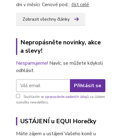
dni v měsíci. Cenové pod...
číst celé
Zobrazit všechny články
Nepropásněte novinky, akce
a slevy!
Nespamujeme
! Navíc, se můžete kdykoli
odhlásit.
Přihlásit se
Souhlasím se
zpracováním osobních údajů
za účelem
rozesílky newsletteru.
USTÁJENÍ u EQUI Horečky
Máte zájem u ustájení Vašeho koně u