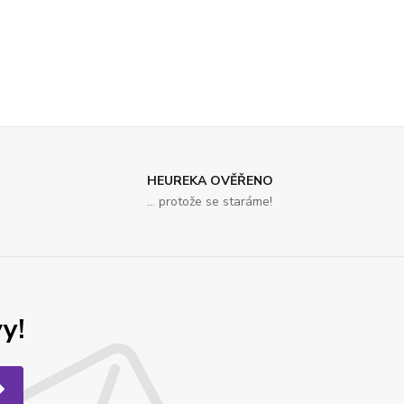
HEUREKA OVĚŘENO
... protože se staráme!
y!