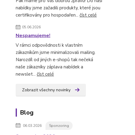
Pak máme pro Vás dobrou zprávu! Do naší
nabídky jsme zažadili produkty, které jsou
certifikovány pro hospodařen...
číst celé
05.06.2026
Nespamujeme!
V rámci odpovědnosti k vlastním
zákazníkům jsme minimalizovali mailing.
Narozdíl od jiných e-shopů tak nečeká
naše zákazníky záplava nabídek a
newslet...
číst celé
Zobrazit všechny novinky
Blog
06.03.2026
Sponzoring