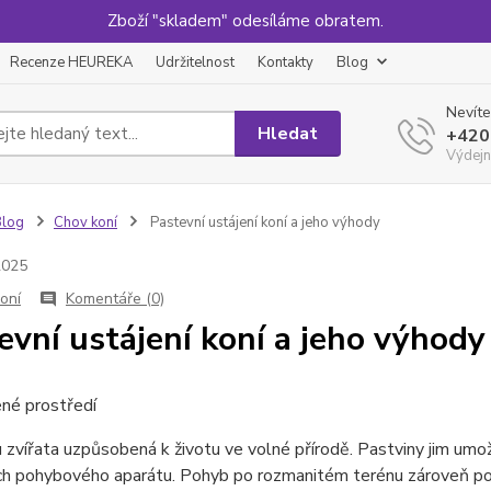
Zboží "skladem" odesíláme obratem.
Recenze HEUREKA
Udržitelnost
Kontakty
Blog
Nevíte
Hledat
+420
Výdejn
Blog
Chov koní
Pastevní ustájení koní a jeho výhody
2025
oní
Komentáře (0)
evní ustájení koní a jeho výhody
ené prostředí
 zvířata uzpůsobená k životu ve volné přírodě. Pastviny jim umož
jich pohybového aparátu. Pohyb po rozmanitém terénu zároveň pos