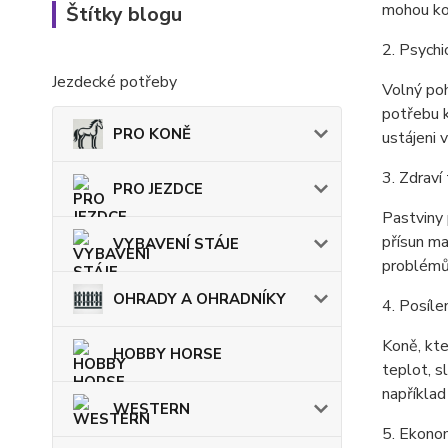
mohou kon
Štítky blogu
2. Psych
Jezdecké potřeby
Volný poh
potřebu k
PRO KONĚ
ustájeni 
3. Zdraví
PRO JEZDCE
Pastviny 
přísun m
VYBAVENÍ STÁJE
problémům
OHRADY A OHRADNÍKY
4. Posíle
Koně, kte
HOBBY HORSE
teplot, s
například
WESTERN
5. Ekono