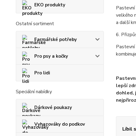
EKO produkty
Pastevní 
velkého m
a další kr
Ostatní sortiment
6. Přizp
Farmářské potřeby
Pastevní 
kombinuje
Pro psy a kočky
Pro lidi
Pastevní
lepší zd
Speciální nabídky
dohled, 
nejpřiro
Dárkové poukazy
Vyhazováky do podkov
Líbil 