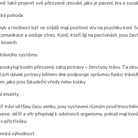
ě také projevit své přirozené chování, jako je pasení, hra a social
ická pohoda
yb a možnost být ve stádě mají pozitivní vliv na psychiku koní. So
omunikace a snižuje stres. Koně, kteří žijí na pastvinách, jsou čast
v boxech.
 trávicího systému
poskytují koním přirozený zdroj potravy – čerstvou trávu. Ta obsa
alých dávek potravy během dne podporuje správnou funkci trávi
, jako jsou žaludeční vředy nebo koliky.
ní imunity
ří tráví většinu času venku, jsou vystaveni různým povětrnostním 
lunce, déšť a vítr přispívají k odolnosti organismu, pokud mají
 v přístřešku.
mická výhodnost