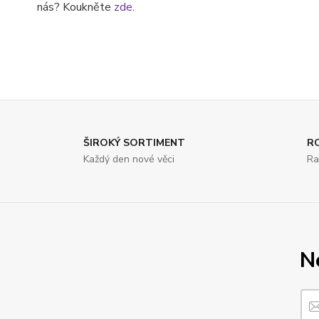
nás? Koukněte
zde
.
ŠIROKÝ SORTIMENT
R
Každý den nové věci
Ra
N