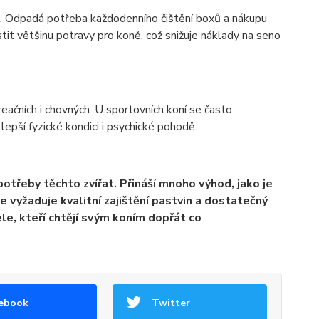
h. Odpadá potřeba každodenního čištění boxů a nákupu
it většinu potravy pro koně, což snižuje náklady na seno
reačních i chovných. U sportovních koní se často
lepší fyzické kondici i psychické pohodě.
otřeby těchto zvířat. Přináší mnoho výhod, jako je
že vyžaduje kvalitní zajištění pastvin a dostatečný
le, kteří chtějí svým koním dopřát co
ebook
Twitter