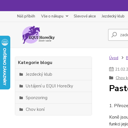
Náš příběh
Vše o nákupu
Slevové akce
Jezdecký klub
Úvod
Kategorie blogu
21
.
02
.
Jezdecký klub
Chov k
Past
Ustájení u EQUI Horečky
Sponzoring
1. Přiroz
Chov koní
Koně jsou
funkci je