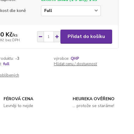
ikost dle koně
0 Kč
/
ks
Přidat do košíku
 Kč
bez DPH
roduktu:
-3
výrobce:
QHP
t:
full
Hlídat cenu / dostupnost
oblíbených
FÉROVÁ CENA
HEUREKA OVĚŘENO
Levněji to nejde
... protože se staráme!