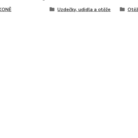
KONĚ
Uzdečky, udidla a otěže
Otě