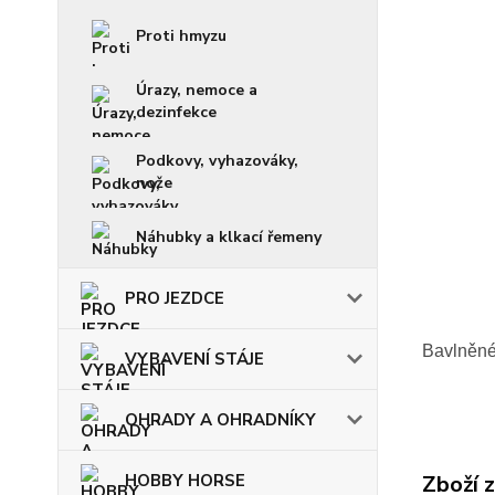
Proti hmyzu
Úrazy, nemoce a
dezinfekce
Podkovy, vyhazováky,
nože
Náhubky a klkací řemeny
PRO JEZDCE
Bavlněné
VYBAVENÍ STÁJE
OHRADY A OHRADNÍKY
HOBBY HORSE
Zboží 