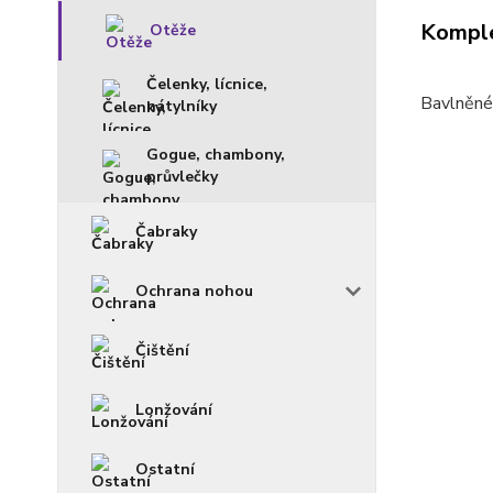
Komple
Otěže
Čelenky, lícnice,
Bavlněné 
nátylníky
Gogue, chambony,
průvlečky
Čabraky
Ochrana nohou
Čištění
Lonžování
Ostatní