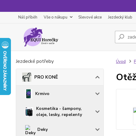
Náš příběh
Vše o nákupu
Slevové akce
Jezdecký klub
Jezdecké potřeby
Úvod
Otěž
PRO KONĚ
Krmivo
Kosmetika - šampony,
oleje, lesky, repelenty
Deky