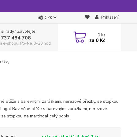
Přihlášení
CZK
 si rady? Zavolejte.
0
ks
 737 484 708
za
0 Kč
a e-shopu: Po-Ne, 8-20 hod.
rážky
né otěže s barevnými zarážkami, nerezové přezky, se stopkou
tingal Bavlněné otěže s barevnými zarážkami, nerezové
, se stopkou na martingal
celý popis
tupnost
externí sklad (1-3 dny) 1 ks