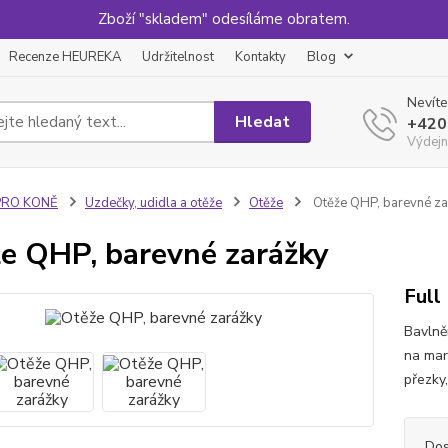
Zboží "skladem" odesíláme obratem.
Recenze HEUREKA
Udržitelnost
Kontakty
Blog
Nevíte
Hledat
+420
Výdejn
PRO KONĚ
Uzdečky, udidla a otěže
Otěže
Otěže QHP, barevné za
e QHP, barevné zarážky
Full
Bavlně
na mar
přezky
Dos