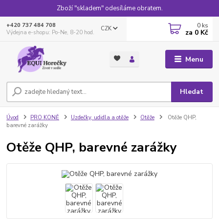
Zboží "skladem" odesíláme obratem.
0
ks
+420 737 484 708
CZK
za
0 Kč
Výdejna e-shopu: Po-Ne, 8-20 hod.
Menu
Hledat
Úvod
PRO KONĚ
Uzdečky, udidla a otěže
Otěže
Otěže QHP,
barevné zarážky
Otěže QHP, barevné zarážky