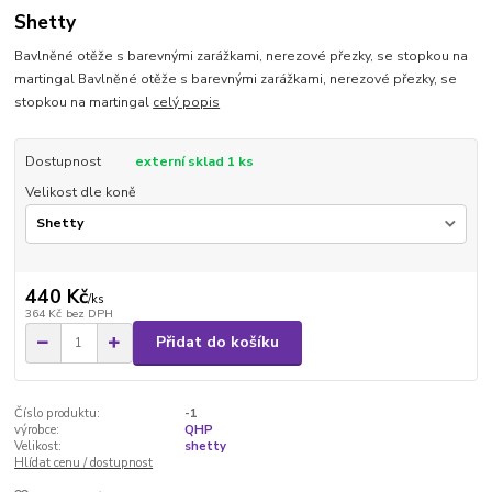
Shetty
Bavlněné otěže s barevnými zarážkami, nerezové přezky, se stopkou na
martingal Bavlněné otěže s barevnými zarážkami, nerezové přezky, se
stopkou na martingal
celý popis
Dostupnost
externí sklad 1 ks
Velikost dle koně
440 Kč
/
ks
364 Kč
bez DPH
Přidat do košíku
Číslo produktu:
-1
výrobce:
QHP
Velikost:
shetty
Hlídat cenu / dostupnost