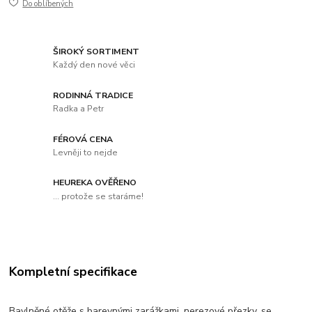
Do oblíbených
ŠIROKÝ SORTIMENT
Každý den nové věci
RODINNÁ TRADICE
Radka a Petr
FÉROVÁ CENA
Levněji to nejde
HEUREKA OVĚŘENO
... protože se staráme!
Kompletní specifikace
Bavlněné otěže s barevnými zarážkami, nerezové přezky, se