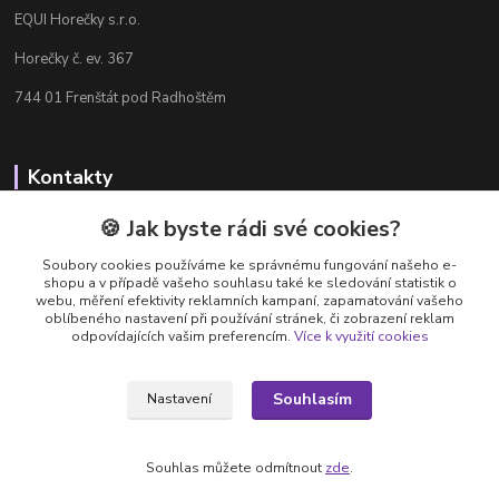
EQUI Horečky s.r.o.
Horečky č. ev. 367
744 01 Frenštát pod Radhoštěm
Kontakty
Radka Chamrádová
🍪 Jak byste rádi své cookies?
+420 737 484 708
Soubory cookies používáme ke správnému fungování našeho e-
Výdejna e-shopu: Po-Ne, 8-20 hod.
shopu a v případě vašeho souhlasu také ke sledování statistik o
webu, měření efektivity reklamních kampaní, zapamatování vašeho
info@equi-horecky.cz
oblíbeného nastavení při používání stránek, či zobrazení reklam
odpovídajících vašim preferencím.
Více k využití cookies
Souhlasím
Nastavení
Provozovatel: EQUI Horečky s.r.o., IČ 196 32 827, Horečky č.ev. 367, 744 01
Frenštát pod Radhoštěm, C 93460 vedená u Krajského soudu v Ostravě
Souhlas můžete odmítnout
zde
.
Vytvořeno na
Eshop-rychle.cz