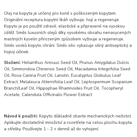
Olej na kopyta je určený pro koně s poškozeným kopytem.
Originální receptura kopytní tkáň vyživuje, hojí a regeneruje.
Kopyto je po použití zdravé, elastické a připravené na vysokou
zátěž. Směs luxusních olejů díky vysokému obsahu nenasycených
mastných kyselin přirozeným způsobem vyživuje a regeneruje.
Směs vosků kopyto chrání. Směs silic vykazuje silný antiseptický a
hojivý účinek.
Složení:
Helianthus Annuus Seed Oil, Prunus Amygdalus Dulcis
Oil, Simmondsia Chinensis Seed Oil, Macadamia Integrifolia Seed
Oil, Rosa Canina Fruit Oil, Lanolin, Eucalyptus Globulus Leaf
Extract, Melaleuca Alternifolia Leaf Oil, Leptospermum Scoparium
Branch/Leaf Oil, Hippophae Rhamnoides Fruit Oil, Tocopheryl
Acetate, Calendula Officinalis Flower Extract
Návod k použití:
Kopyto důkladně zbavte mechanických nečistot.
Aplikujte dostatečné množství a rozetřete na celou plochu kopyta
a střelky. Používejte 1 - 2 × denně až do vyhojení.