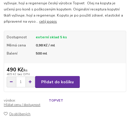
vyživuje, hojí a regeneruje český výrobce Topvet Olej na kopyta je
určený pro koně s poškozeným kopytem. Originální receptura kopytní
tkáň vyživuje, hojí a regeneruje. Kopyto je po použití zdravé, elastické a
připravené na vyso...
celý popis
Dostupnost
externí sklad 5 ks
Měrná cena
0,98 Kč / ml
Balení
500 ml
490 Kč
/
ks
405 Kč
bez DPH
Přidat do košíku
výrobce:
TOPVET
Hlídat cenu / dostupnost
Do oblíbených