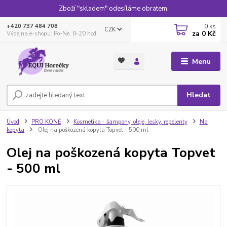
Zboží "skladem" odesíláme obratem.
0
ks
+420 737 484 708
CZK
za
0 Kč
Výdejna e-shopu: Po-Ne, 8-20 hod.
Menu
Hledat
Úvod
PRO KONĚ
Kosmetika - šampony, oleje, lesky, repelenty
Na
kopyta
Olej na poškozená kopyta Topvet - 500 ml
Olej na poškozená kopyta Topvet
- 500 ml