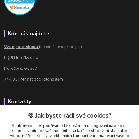
Kde nás najdete
Výdejna e-shopu
(nejedná se o prodejnu)
EQUI Horečky s.r.o.
Horečky č. ev. 367
744 01 Frenštát pod Radhoštěm
Kontakty
Radka Chamrádová
🍪 Jak byste rádi své cookies?
+420 737 484 708
Soubory cookies používáme ke správnému fungování našeho e-
Výdejna e-shopu: Po-Ne, 8-20 hod.
shopu a v případě vašeho souhlasu také ke sledování statistik o
webu, měření efektivity reklamních kampaní, zapamatování vašeho
info@equi-horecky.cz