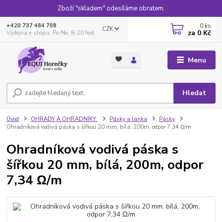
Zboží "skladem" odesíláme obratem.
0
ks
+420 737 484 708
CZK
za
0 Kč
Výdejna e-shopu: Po-Ne, 8-20 hod.
Menu
Hledat
Úvod
OHRADY A OHRADNÍKY
Pásky a lanka
Pásky
Ohradníková vodivá páska s šířkou 20 mm, bílá, 200m, odpor 7,34 Ω/m
Ohradníková vodivá páska s
šířkou 20 mm, bílá, 200m, odpor
7,34 Ω/m