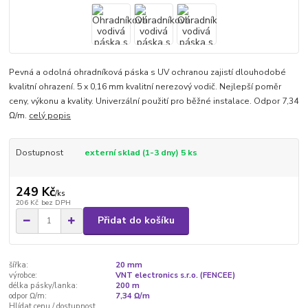
Pevná a odolná ohradníková páska s UV ochranou zajistí dlouhodobé
kvalitní ohrazení. 5 x 0,16 mm kvalitní nerezový vodič. Nejlepší poměr
ceny, výkonu a kvality. Univerzální použití pro běžné instalace. Odpor 7,34
Ω/m.
celý popis
Dostupnost
externí sklad (1-3 dny) 5 ks
249 Kč
/
ks
206 Kč
bez DPH
Přidat do košíku
šířka:
20 mm
výrobce:
VNT electronics s.r.o. (FENCEE)
délka pásky/lanka:
200 m
odpor Ω/m:
7,34 Ω/m
Hlídat cenu / dostupnost