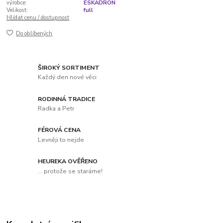
výrobce:
ESKADRON
Velikost:
full
Hlídat cenu / dostupnost
Do oblíbených
ŠIROKÝ SORTIMENT
Každý den nové věci
RODINNÁ TRADICE
Radka a Petr
FÉROVÁ CENA
Levněji to nejde
HEUREKA OVĚŘENO
... protože se staráme!