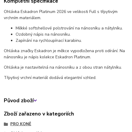
Kompletní specifikace
Ohlávka Eskadron Platinum 2026 ve velikosti Full s třpytivým
vrchním materiálem.
Měkké softshellové polstrování na nánosníku a nátylníku.
Ozdobný nápis na nánosníku.
Zapínání na rychloupínací karabinu.
Ohlávka značky Eskadron je měkce vypodložena proti odírání. Na
nánosníku je nápis kolekce Eskadron Platinum.
Ohlávka je nastavitelná na nánosníku a z obou stran nátylníku.
Třpytivý vrchní materiál dodává elegantní vzhled.
Původ zboží
Zboží zařazeno v kategoriích
PRO KONĚ