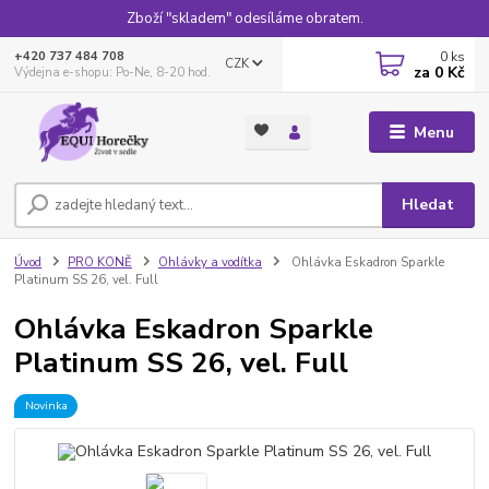
Zboží "skladem" odesíláme obratem.
0
ks
+420 737 484 708
CZK
za
0 Kč
Výdejna e-shopu: Po-Ne, 8-20 hod.
Menu
Hledat
Úvod
PRO KONĚ
Ohlávky a vodítka
Ohlávka Eskadron Sparkle
Platinum SS 26, vel. Full
Ohlávka Eskadron Sparkle
Platinum SS 26, vel. Full
Novinka