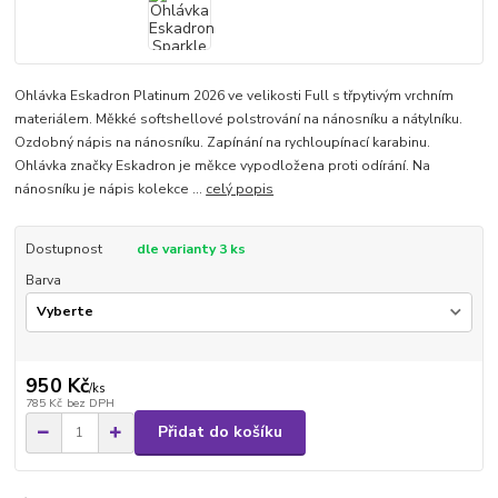
Ohlávka Eskadron Platinum 2026 ve velikosti Full s třpytivým vrchním
materiálem. Měkké softshellové polstrování na nánosníku a nátylníku.
Ozdobný nápis na nánosníku. Zapínání na rychloupínací karabinu.
Ohlávka značky Eskadron je měkce vypodložena proti odírání. Na
nánosníku je nápis kolekce ...
celý popis
Dostupnost
dle varianty 3 ks
Barva
950 Kč
/
ks
785 Kč
bez DPH
Přidat do košíku