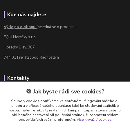
Kde nás najdete
Výdejna e-shopu
(nejedná se o prodejnu)
EQUI Horečky s.r.o.
Horečky č. ev. 367
744 01 Frenštát pod Radhoštěm
Kontakty
Radka Chamrádová
🍪 Jak byste rádi své cookies?
+420 737 484 708
Soubory cookies používáme ke správnému fungování našeho e-
Výdejna e-shopu: Po-Ne, 8-20 hod.
shopu a v případě vašeho souhlasu také ke sledování statistik o
webu, měření efektivity reklamních kampaní, zapamatování vašeho
info@equi-horecky.cz
oblíbeného nastavení při používání stránek, či zobrazení reklam
odpovídajících vašim preferencím.
Více k využití cookies