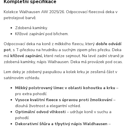
Kompletní specifikace
Kolekce Walhausen AW 2025/26. Odpocovací fleecová deka v
petrolejové barvě.
Zdobená kamínky.
Křížové zapínání pod břichem.
Odpocovací deka na koně z měkkého fleecu, který
dobře odvádí
pot
, s T-přezkou na hrudníku a suchým zipem přes přezku. Deka
má
křížové zapínání,
které nelze sejmout. Na levé zadní straně je
zdobená kamínky, nápis Walhausen. Deka má provázek pod ocas.
Lem deky je zdobený paspulkou a kolek krku je zesílená část v
saténovém vzhledu.
Měkký polstrovaný límec v oblasti kohoutku a krku
–
pro extra pohodlí.
Vysoce kvalitní fleece s úpravou proti žmolkování
–
dlouhá životnost a elegantní vzhled.
Optimální odvod vlhkosti
– udržuje koně v suchu a
pohodlí.
Dekorativní šňůra a třpytivý nápis Waldhausen
–