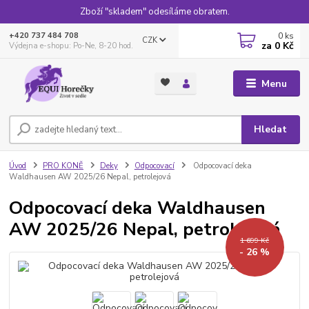
Zboží "skladem" odesíláme obratem.
0
ks
+420 737 484 708
CZK
za
0 Kč
Výdejna e-shopu: Po-Ne, 8-20 hod.
Menu
Hledat
Úvod
PRO KONĚ
Deky
Odpocovací
Odpocovací deka
Waldhausen AW 2025/26 Nepal, petrolejová
Odpocovací deka Waldhausen
AW 2025/26 Nepal, petrolejová
1 699 Kč
- 26 %