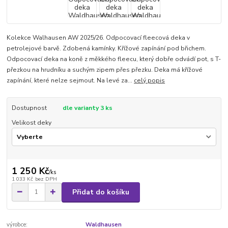
Kolekce Walhausen AW 2025/26. Odpocovací fleecová deka v
petrolejové barvě. Zdobená kamínky. Křížové zapínání pod břichem.
Odpocovací deka na koně z měkkého fleecu, který dobře odvádí pot, s T-
přezkou na hrudníku a suchým zipem přes přezku. Deka má křížové
zapínání, které nelze sejmout. Na levé za...
celý popis
Dostupnost
dle varianty 3 ks
Velikost deky
1 250 Kč
/
ks
1 033 Kč
bez DPH
Přidat do košíku
výrobce:
Waldhausen