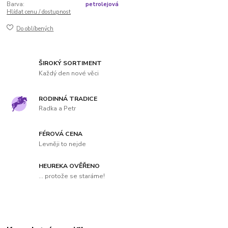
Barva:
petrolejová
Hlídat cenu / dostupnost
Do oblíbených
ŠIROKÝ SORTIMENT
Každý den nové věci
RODINNÁ TRADICE
Radka a Petr
FÉROVÁ CENA
Levněji to nejde
HEUREKA OVĚŘENO
... protože se staráme!