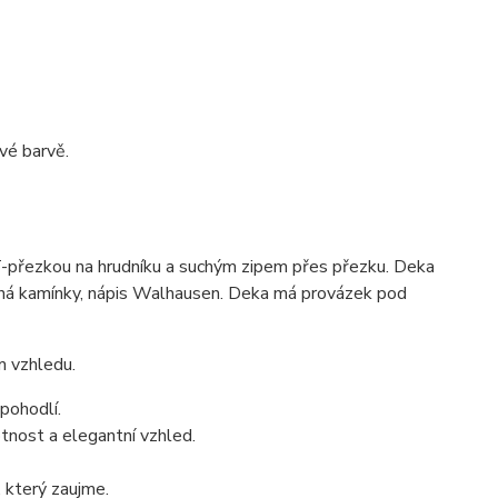
vé barvě.
T-přezkou na hrudníku a suchým zipem přes přezku. Deka
ená kamínky, nápis Walhausen. Deka má provázek pod
m vzhledu.
pohodlí.
tnost a elegantní vzhled.
, který zaujme.