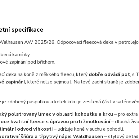
tní specifikace
Walhausen AW 2025/26. Odpocovací fleecová deka v petrolejo
bená kamínky.
žové zapínání pod břichem.
cí deka na koně z měkkého fleecu, který
dobře odvádí pot
, s 
vé zapínání,
které nelze sejmout. Na levé zadní straně je zdob
je zdobený paspulkou a kolek krku je zesílená část v saténové
ký polstrovaný límec v oblasti kohoutku a krku
– pro extra 
oce kvalitní fleece s úpravou proti žmolkování
– dlouhá živo
imální odvod vlhkosti
– udržuje koně v suchu a pohodlí.
orativní šňůra a třpytivý nápis Waldhausen
– stylový detail