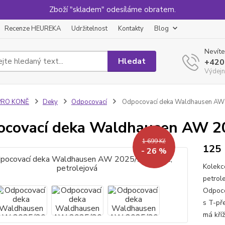
Zboží "skladem" odesíláme obratem.
Recenze HEUREKA
Udržitelnost
Kontakty
Blog
Nevíte
Hledat
+420
Výdejn
PRO KONĚ
Deky
Odpocovací
Odpocovací deka Waldhausen AW 2
covací deka Waldhausen AW 202
1 699 Kč
125
- 26 %
Kolekc
petrol
Odpoco
s T-př
má kříž