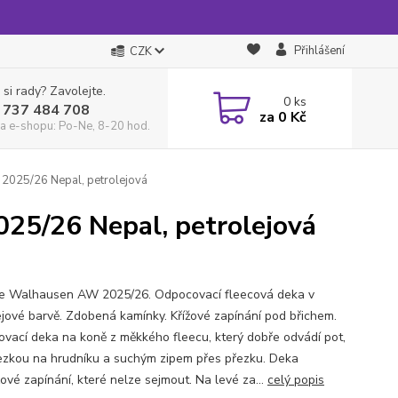
Přihlášení
CZK
 si rady? Zavolejte.
0
ks
 737 484 708
za
0 Kč
a e-shopu: Po-Ne, 8-20 hod.
025/26 Nepal, petrolejová
5/26 Nepal, petrolejová
e Walhausen AW 2025/26. Odpocovací fleecová deka v
ejové barvě. Zdobená kamínky. Křížové zapínání pod břichem.
vací deka na koně z měkkého fleecu, který dobře odvádí pot,
ezkou na hrudníku a suchým zipem přes přezku. Deka
ové zapínání, které nelze sejmout. Na levé za...
celý popis