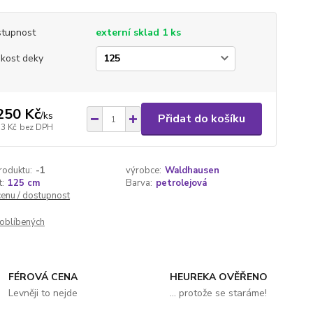
tupnost
externí sklad 1 ks
ikost deky
250 Kč
/
ks
Přidat do košíku
33 Kč
bez DPH
roduktu:
-1
výrobce:
Waldhausen
t:
125 cm
Barva:
petrolejová
cenu / dostupnost
oblíbených
FÉROVÁ CENA
HEUREKA OVĚŘENO
Levněji to nejde
... protože se staráme!