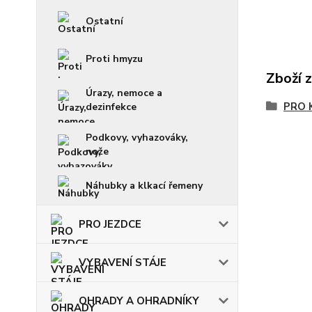
Ostatní
Proti hmyzu
Zboží 
Úrazy, nemoce a
PRO 
dezinfekce
Podkovy, vyhazováky,
nože
Náhubky a klkací řemeny
PRO JEZDCE
VYBAVENÍ STÁJE
OHRADY A OHRADNÍKY