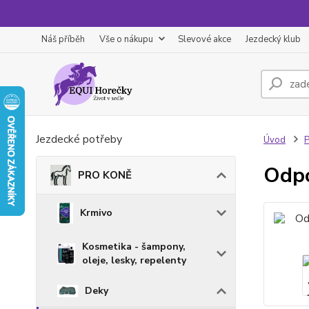
Náš příběh
Vše o nákupu
Slevové akce
Jezdecký klub
Jezdecké potřeby
Úvod
Odpo
PRO KONĚ
Krmivo
Kosmetika - šampony,
oleje, lesky, repelenty
Deky