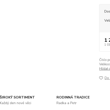
Dos
Vel
1 
1 0
Číslo p
Velikos
Hlídat 
Do 
ŠIROKÝ SORTIMENT
RODINNÁ TRADICE
Každý den nové věci
Radka a Petr