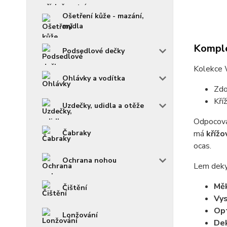
Ošetření kůže - mazání,
mýdla
Komple
Podsedlové dečky
Kolekce 
Ohlávky a vodítka
Zdo
Kří
Uzdečky, udidla a otěže
Odpocova
Čabraky
má
křížo
ocas.
Ochrana nohou
Lem deky 
Měk
Čištění
Vys
Opt
Lonžování
Dek