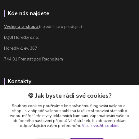
Kde nás najdete
Výdejna e-shopu
(nejedná se o prodejnu)
EQUI Horečky s.r.o.
Horečky č. ev. 367
744 01 Frenštát pod Radhoštěm
Kontakty
Radka Chamrádová
🍪 Jak byste rádi své cookies?
+420 737 484 708
Soubory cookies používáme ke správnému fungování našeho e-
Výdejna e-shopu: Po-Ne, 8-20 hod.
shopu a v případě vašeho souhlasu také ke sledování statistik o
webu, měření efektivity reklamních kampaní, zapamatování vašeho
info@equi-horecky.cz
oblíbeného nastavení při používání stránek, či zobrazení reklam
odpovídajících vašim preferencím.
Více k využití cookies