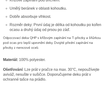
Křížové zapínání pod břichem.
Umělý beránek v oblasti kohoutku.
Dobře absorbuje vlhkost.
Rozměr deky:
První údaj je délka od kohoutku po kořen
ocasu a druhý údaj od prsou po záď.
Odpocovací deka QHP s křížovým zapínání na T-přezky a šňůrkou
pod ocas pro lepší upevnění deky. Dvojité přední zapínání na
přezky z nerezové oceli.
Materiál:
100% polyester.
Ošetřování
: Lze prát v pračce na max. 30°C, nepoužívejte
aviváž, nesušte v sušičce. Doporučujeme deku prát v
ochranné tašce na prádlo.