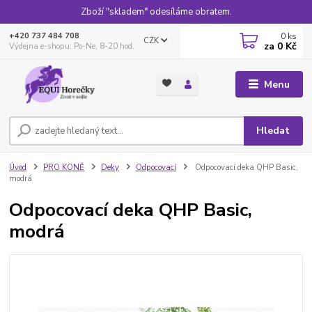
Zboží "skladem" odesíláme obratem.
0
ks
+420 737 484 708
CZK
za
0 Kč
Výdejna e-shopu: Po-Ne, 8-20 hod.
Menu
Hledat
Úvod
PRO KONĚ
Deky
Odpocovací
Odpocovací deka QHP Basic,
modrá
Odpocovací deka QHP Basic,
modrá