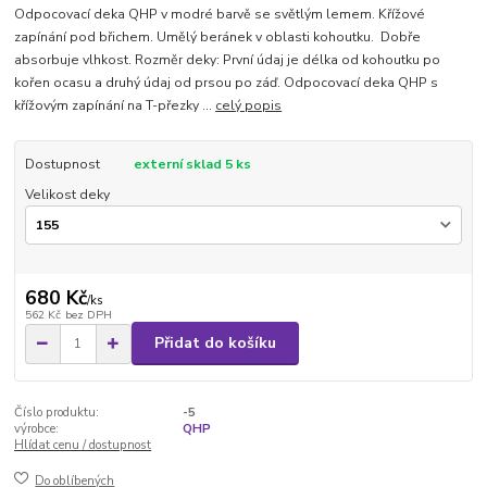
Odpocovací deka QHP v modré barvě se světlým lemem. Křížové
zapínání pod břichem. Umělý beránek v oblasti kohoutku. Dobře
absorbuje vlhkost. Rozměr deky: První údaj je délka od kohoutku po
kořen ocasu a druhý údaj od prsou po záď. Odpocovací deka QHP s
křížovým zapínání na T-přezky ...
celý popis
Dostupnost
externí sklad 5 ks
Velikost deky
680 Kč
/
ks
562 Kč
bez DPH
Přidat do košíku
Číslo produktu:
-5
výrobce:
QHP
Hlídat cenu / dostupnost
Do oblíbených