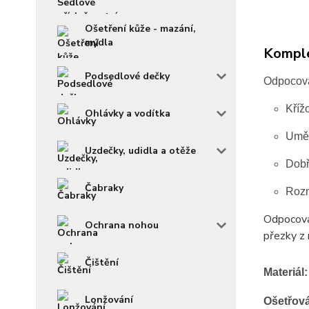
Ošetření kůže - mazání,
mýdla
Komple
Podsedlové dečky
Odpocova
Kříž
Ohlávky a vodítka
Uměl
Uzdečky, udidla a otěže
Dobř
Čabraky
Rozm
Odpocovac
Ochrana nohou
přezky z 
Čištění
Materiál:
Lonžování
Ošetřov