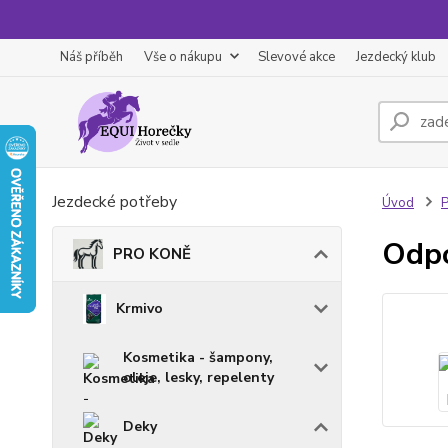
Náš příběh
Vše o nákupu
Slevové akce
Jezdecký klub
Jezdecké potřeby
Úvod
Odpo
PRO KONĚ
Krmivo
Kosmetika - šampony,
oleje, lesky, repelenty
Deky