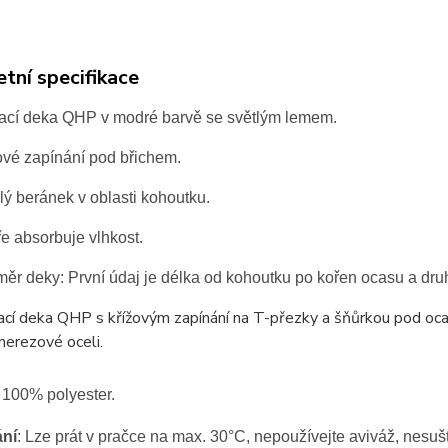
tní specifikace
cí deka QHP v modré barvě se světlým lemem.
ové zapínání pod břichem.
ý beránek v oblasti kohoutku.
e absorbuje vlhkost.
ěr deky:
První údaj je délka od kohoutku po kořen ocasu a dru
í deka QHP s křížovým zapínání na T-přezky a šňůrkou pod ocas 
nerezové oceli.
100% polyester.
ání
: Lze prát v pračce na max. 30°C, nepoužívejte aviváž, nesu