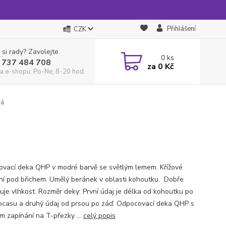
Přihlášení
CZK
 si rady? Zavolejte.
0
ks
 737 484 708
za
0 Kč
a e-shopu: Po-Ne, 8-20 hod.
rá
vací deka QHP v modré barvě se světlým lemem. Křížové
ní pod břichem. Umělý beránek v oblasti kohoutku. Dobře
uje vlhkost. Rozměr deky: První údaj je délka od kohoutku po
ocasu a druhý údaj od prsou po záď. Odpocovací deka QHP s
ým zapínání na T-přezky ...
celý popis