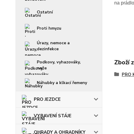
na prádl
Ostatní
Proti hmyzu
Úrazy, nemoce a
dezinfekce
Zboží 
Podkovy, vyhazováky,
nože
PRO 
Náhubky a klkací řemeny
PRO JEZDCE
VYBAVENÍ STÁJE
OHRADY A OHRADNÍKY