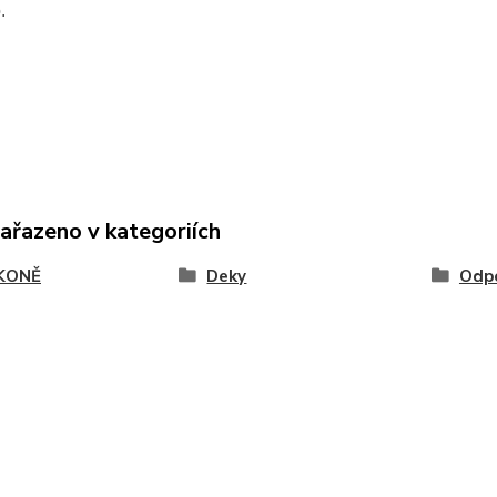
o.
zařazeno v kategoriích
KONĚ
Deky
Odpo