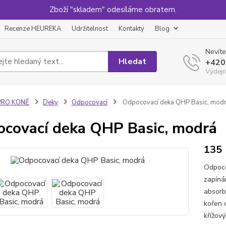
Zboží "skladem" odesíláme obratem.
Recenze HEUREKA
Udržitelnost
Kontakty
Blog
Nevíte
Hledat
+420
Výdejn
PRO KONĚ
Deky
Odpocovací
Odpocovací deka QHP Basic, mod
covací deka QHP Basic, modrá
135
Odpoco
zapíná
absorb
kořen 
křížov