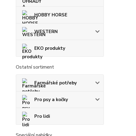
HOBBY HORSE
WESTERN
EKO produkty
Ostatní sortiment
Farmářské potřeby
Pro psy a kočky
Pro lidi
Speciální nabídky