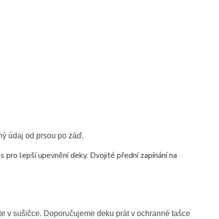
hý údaj od prsou po záď.
pro lepší upevnění deky. Dvojité přední zapínání na
šte v sušičce. Doporučujeme deku prát v ochranné tašce