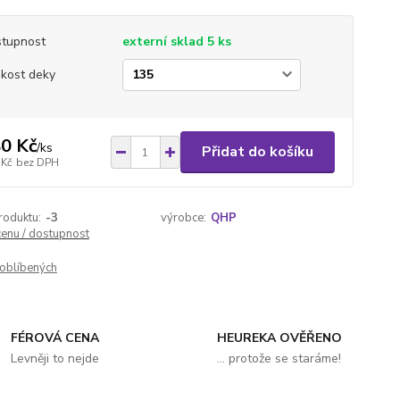
tupnost
externí sklad 5 ks
ikost deky
0 Kč
/
ks
Přidat do košíku
 Kč
bez DPH
roduktu:
-3
výrobce:
QHP
cenu / dostupnost
oblíbených
FÉROVÁ CENA
HEUREKA OVĚŘENO
Levněji to nejde
... protože se staráme!