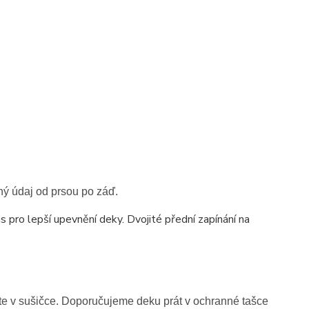
hý údaj od prsou po záď.
pro lepší upevnění deky. Dvojité přední zapínání na
šte v sušičce. Doporučujeme deku prát v ochranné tašce