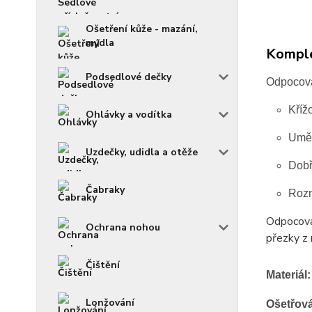
Ošetření kůže - mazání,
mýdla
Komple
Podsedlové dečky
Odpocova
Kříž
Ohlávky a vodítka
Uměl
Uzdečky, udidla a otěže
Dobř
Čabraky
Rozm
Odpocovac
Ochrana nohou
přezky z 
Čištění
Materiál:
Lonžování
Ošetřov