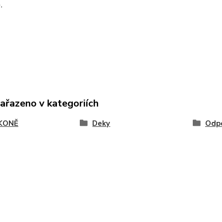
o.
zařazeno v kategoriích
KONĚ
Deky
Odpo