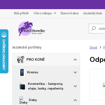
Náš příběh
Vše o nákupu
Slevové akce
Jezdecký klub
Jezdecké potřeby
Úvod
Odpo
PRO KONĚ
Krmivo
Kosmetika - šampony,
oleje, lesky, repelenty
Deky