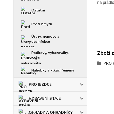
na prádl
Ostatní
Proti hmyzu
Úrazy, nemoce a
dezinfekce
Zboží 
Podkovy, vyhazováky,
nože
PRO 
Náhubky a klkací řemeny
PRO JEZDCE
VYBAVENÍ STÁJE
OHRADY A OHRADNÍKY