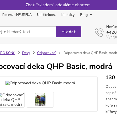
Zboží "skladem" odesíláme obratem.
Recenze HEUREKA
Udržitelnost
Kontakty
Blog
Nevíte
Hledat
+420
Výdejn
PRO KONĚ
Deky
Odpocovací
Odpocovací deka QHP Basic, mod
covací deka QHP Basic, modrá
130
Odpoco
zapíná
absorb
kořen 
křížov