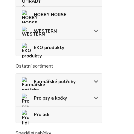
HOBBY HORSE
WESTERN
EKO produkty
Ostatní sortiment
Farmářské potřeby
Pro psy a kočky
Pro lidi
Speciální nabídky