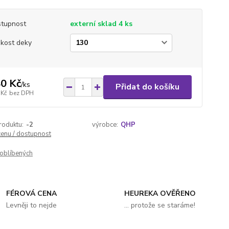
tupnost
externí sklad 4 ks
ikost deky
0 Kč
/
ks
Přidat do košíku
 Kč
bez DPH
roduktu:
-2
výrobce:
QHP
cenu / dostupnost
oblíbených
FÉROVÁ CENA
HEUREKA OVĚŘENO
Levněji to nejde
... protože se staráme!