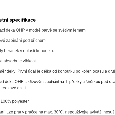
tní specifikace
cí deka QHP v modré barvě se světlým lemem.
ové zapínání pod břichem.
ý beránek v oblasti kohoutku.
e absorbuje vlhkost.
ěr deky:
První údaj je délka od kohoutku po kořen ocasu a dru
í deka QHP s křížovým zapínání na T-přezky a šňůrkou pod ocas 
nerezové oceli.
100% polyester.
ání
: Lze prát v pračce na max. 30°C, nepoužívejte aviváž, nesu