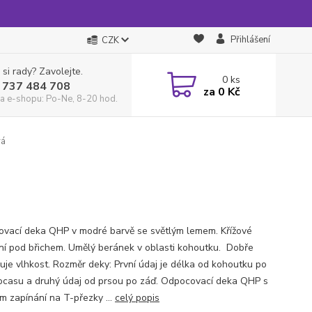
Přihlášení
CZK
 si rady? Zavolejte.
0
ks
 737 484 708
za
0 Kč
a e-shopu: Po-Ne, 8-20 hod.
rá
vací deka QHP v modré barvě se světlým lemem. Křížové
ní pod břichem. Umělý beránek v oblasti kohoutku. Dobře
uje vlhkost. Rozměr deky: První údaj je délka od kohoutku po
ocasu a druhý údaj od prsou po záď. Odpocovací deka QHP s
ým zapínání na T-přezky ...
celý popis