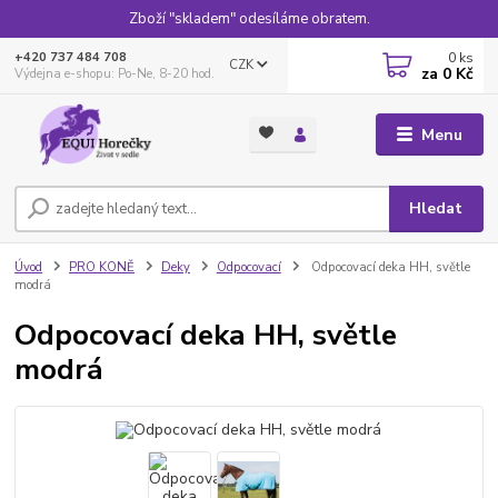
Zboží "skladem" odesíláme obratem.
0
ks
+420 737 484 708
CZK
za
0 Kč
Výdejna e-shopu: Po-Ne, 8-20 hod.
Menu
Hledat
Úvod
PRO KONĚ
Deky
Odpocovací
Odpocovací deka HH, světle
modrá
Odpocovací deka HH, světle
modrá