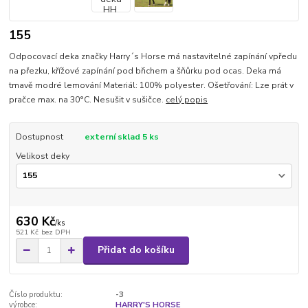
155
Odpocovací deka značky Harry´s Horse má nastavitelné zapínání vpředu
na přezku, křížové zapínání pod břichem a šňůrku pod ocas. Deka má
tmavě modré lemování Materiál: 100% polyester. Ošetřování: Lze prát v
pračce max. na 30°C. Nesušit v sušičce.
celý popis
Dostupnost
externí sklad 5 ks
Velikost deky
630 Kč
/
ks
521 Kč
bez DPH
Přidat do košíku
Číslo produktu:
-3
výrobce:
HARRY'S HORSE