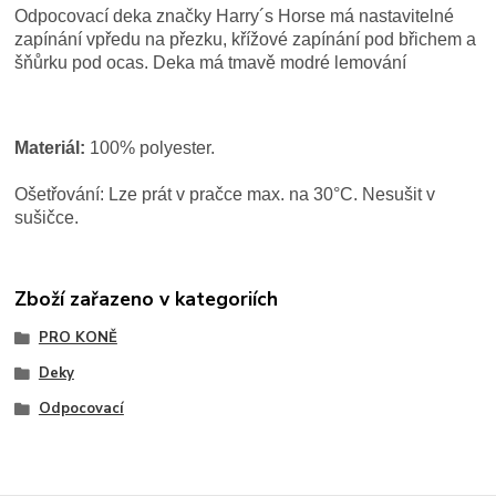
Odpocovací deka značky Harry´s Horse má nastavitelné
zapínání vpředu na přezku, křížové zapínání pod břichem a
šňůrku pod ocas. Deka má tmavě modré lemování
Materiál:
100% polyester.
Ošetřování: Lze prát v pračce max. na 30°C. Nesušit v
sušičce.
Zboží zařazeno v kategoriích
PRO KONĚ
Deky
Odpocovací