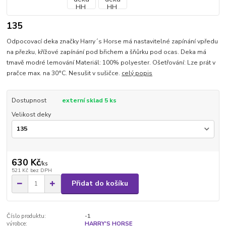
135
Odpocovací deka značky Harry´s Horse má nastavitelné zapínání vpředu
na přezku, křížové zapínání pod břichem a šňůrku pod ocas. Deka má
tmavě modré lemování Materiál: 100% polyester. Ošetřování: Lze prát v
pračce max. na 30°C. Nesušit v sušičce.
celý popis
Dostupnost
externí sklad 5 ks
Velikost deky
630 Kč
/
ks
521 Kč
bez DPH
Přidat do košíku
Číslo produktu:
-1
výrobce:
HARRY'S HORSE