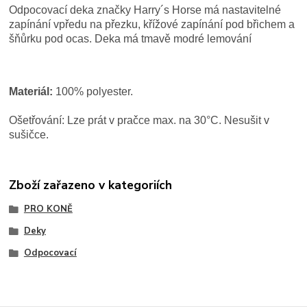
Odpocovací deka značky Harry´s Horse má nastavitelné
zapínání vpředu na přezku, křížové zapínání pod břichem a
šňůrku pod ocas. Deka má tmavě modré lemování
Materiál:
100% polyester.
Ošetřování: Lze prát v pračce max. na 30°C. Nesušit v
sušičce.
Zboží zařazeno v kategoriích
PRO KONĚ
Deky
Odpocovací