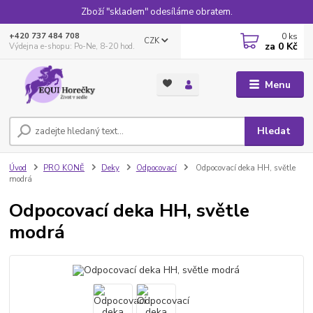
Zboží "skladem" odesíláme obratem.
0
ks
+420 737 484 708
CZK
za
0 Kč
Výdejna e-shopu: Po-Ne, 8-20 hod.
Menu
Hledat
Úvod
PRO KONĚ
Deky
Odpocovací
Odpocovací deka HH, světle
modrá
Odpocovací deka HH, světle
modrá