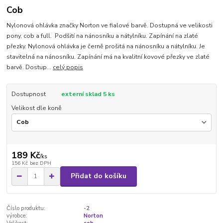
Cob
Nylonová ohlávka značky Norton ve fialové barvě. Dostupná ve velikosti
pony, cob a full. Podšití na nánosníku a nátylníku. Zapínání na zlaté
přezky. Nylonová ohlávka je černě prošitá na nánosníku a nátylníku. Je
stavitelná na nánosníku. Zapínání má na kvalitní kovové přezky ve zlaté
barvě. Dostup...
celý popis
Dostupnost
externí sklad 5 ks
Velikost dle koně
189 Kč
/
ks
156 Kč
bez DPH
Přidat do košíku
Číslo produktu:
-2
výrobce:
Norton