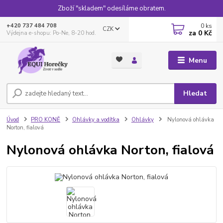
Zboží "skladem" odesíláme obratem.
0
ks
+420 737 484 708
CZK
za
0 Kč
Výdejna e-shopu: Po-Ne, 8-20 hod.
Menu
Hledat
Úvod
PRO KONĚ
Ohlávky a vodítka
Ohlávky
Nylonová ohlávka
Norton, fialová
Nylonová ohlávka Norton, fialová