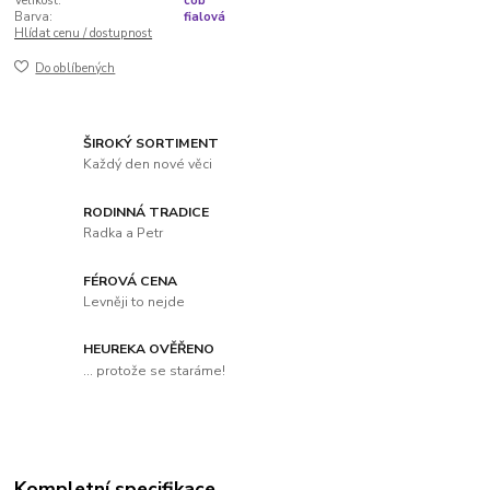
Velikost:
cob
Barva:
fialová
Hlídat cenu / dostupnost
Do oblíbených
ŠIROKÝ SORTIMENT
Každý den nové věci
RODINNÁ TRADICE
Radka a Petr
FÉROVÁ CENA
Levněji to nejde
HEUREKA OVĚŘENO
... protože se staráme!
Kompletní specifikace