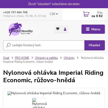
Zboží "skladem" odesíláme obratem.
0
ks
+420 737 484 708
CZK
za
0 Kč
Výdejna e-shopu: Po-Ne, 8-20 hod.
Menu
Hledat
Úvod
PRO KONĚ
Ohlávky a vodítka
Ohlávky
Nylonová ohlávka
Imperial Riding Economic, růžovo-hnědá
Nylonová ohlávka Imperial Riding
Economic, růžovo-hnědá