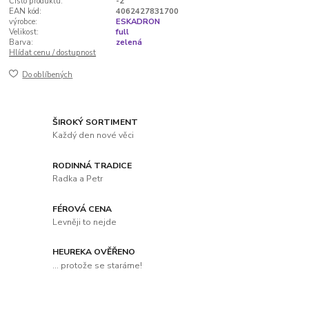
Číslo produktu:
-2
EAN kód:
4062427831700
výrobce:
ESKADRON
Velikost:
full
Barva:
zelená
Hlídat cenu / dostupnost
Do oblíbených
ŠIROKÝ SORTIMENT
Každý den nové věci
RODINNÁ TRADICE
Radka a Petr
FÉROVÁ CENA
Levněji to nejde
HEUREKA OVĚŘENO
... protože se staráme!