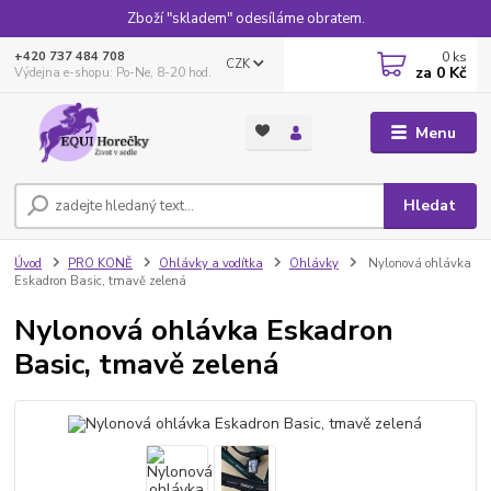
Zboží "skladem" odesíláme obratem.
0
ks
+420 737 484 708
CZK
za
0 Kč
Výdejna e-shopu: Po-Ne, 8-20 hod.
Menu
Hledat
Úvod
PRO KONĚ
Ohlávky a vodítka
Ohlávky
Nylonová ohlávka
Eskadron Basic, tmavě zelená
Nylonová ohlávka Eskadron
Basic, tmavě zelená