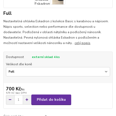
Full
Nastavitelná ohlávka Eskadron z kolekce Basic s karabinou a nápisem.
Nápis sports, selection nebo performance dle dostupnosti u
dodavatele. Podložená v oblasti nátylníku a podložený nánosník.
Nastavitelná. Pevná nylonová ohlávka Eskadron s podložením a
možností nastavení velikosti nánosníku a náty...
celý popis
Dostupnost
externí sklad 4 ks
Velikost dle koně
700 Kč
/
ks
579 Kč
bez DPH
Přidat do košíku