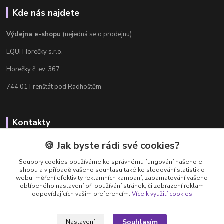
Kde nás najdete
Výdejna e-shopu
(nejedná se o prodejnu)
EQUI Horečky s.r.o.
Horečky č. ev. 367
744 01 Frenštát pod Radhoštěm
Kontakty
Radka Chamrádová
🍪 Jak byste rádi své cookies?
+420 737 484 708
Soubory cookies používáme ke správnému fungování našeho e-
Výdejna e-shopu: Po-Ne, 8-20 hod.
shopu a v případě vašeho souhlasu také ke sledování statistik o
webu, měření efektivity reklamních kampaní, zapamatování vašeho
info@equi-horecky.cz
oblíbeného nastavení při používání stránek, či zobrazení reklam
odpovídajících vašim preferencím.
Více k využití cookies
Souhlasím
Nastavení